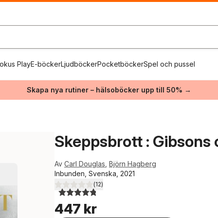
okus Play
E-böcker
Ljudböcker
Pocketböcker
Spel och pussel
Skapa nya rutiner – hälsoböcker upp till 50% →
Skeppsbrott : Gibsons o
Av
Carl Douglas
,
Björn Hagberg
Inbunden, Svenska, 2021
(
12
)
4,8
utav 5 stjärnor. Totalt antal röster:
447 kr