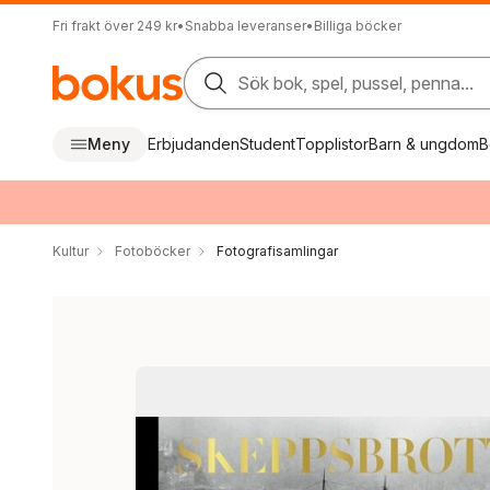
Fri frakt över 249 kr
•
Snabba leveranser
•
Billiga böcker
Sök bok, spel, pussel, penna...
Meny
Erbjudanden
Student
Topplistor
Barn & ungdom
B
Kultur
Fotoböcker
Fotografisamlingar