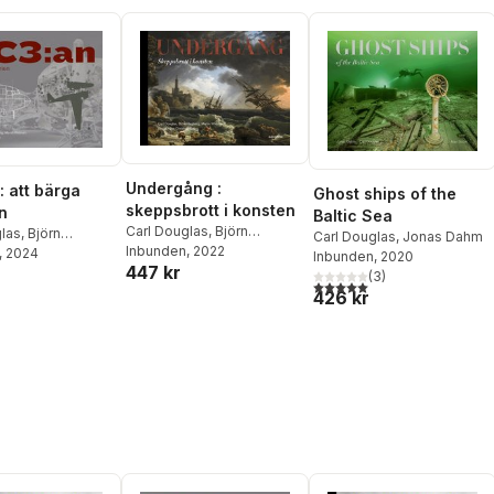
Undergång :
: att bärga
Ghost ships of the
skeppsbrott i konsten
n
Baltic Sea
Carl Douglas
,
Björn
glas
,
Björn
Carl Douglas
,
Jonas Dahm
Hagberg
Inbunden
,
, 2022
Martin Widman
,
, 2024
Martin Widman
Inbunden
, 2020
447 kr
(
3
)
5,0
utav 5 stjärnor. Totalt ant
426 kr