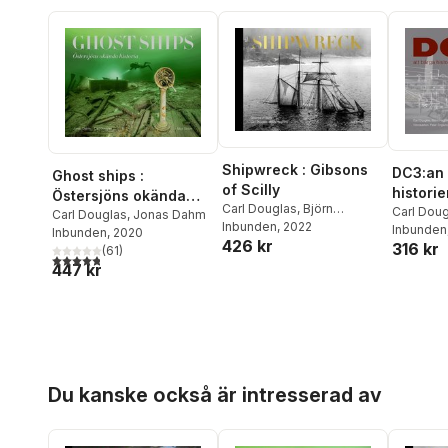
Shipwreck : Gibsons
DC3:an 
Ghost ships :
of Scilly
historie
Östersjöns okända
Carl Douglas
,
Björn
Carl Dou
historia
Carl Douglas
,
Jonas Dahm
Hagberg
Inbunden
, 2022
Hagberg
Inbunden
Inbunden
, 2020
426 kr
316 kr
(
61
)
4,8
utav 5 stjärnor. Totalt antal röster:
447 kr
Hoppa över listan
Du kanske också är intresserad av