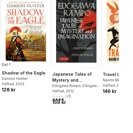
Del 1
Shadow of the Eagle
Japanese Tales of
Travel Light
Damion Hunter
Mystery and
Naomi Mitchison
Häftad
, 2023
Häftad
, 2026
Imagination
Edogawa Ranpo
,
Edogawa
128 kr
146 kr
Rampo
Häftad
, 2012
(
1
)
4,0
utav 5 stjärnor. Totalt antal röster:
159 kr