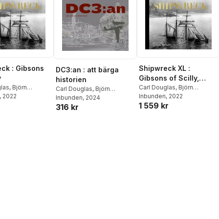
ck : Gibsons
Shipwreck XL :
DC3:an : att bärga
y
Gibsons of Scilly,
historien
glas
,
Björn
Collectors edition
Carl Douglas
,
Björn
Carl Douglas
,
Björn
, 2022
Hagberg
Inbunden
, 2022
Hagberg
Inbunden
,
, 2024
Martin Widman
1 559 kr
316 kr