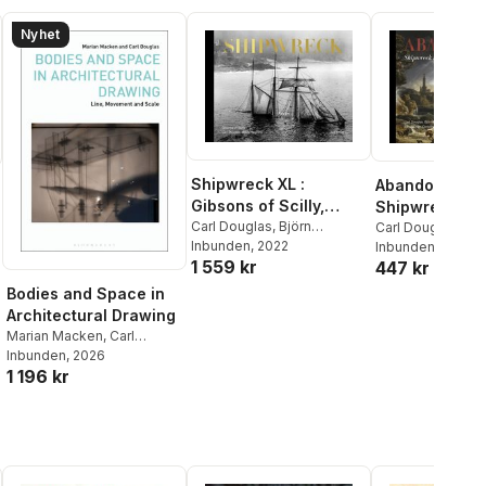
Nyhet
Shipwreck XL :
Abandon ship 
Gibsons of Scilly,
Shipwreck in 
Collectors edition
Carl Douglas
,
Björn
Carl Douglas
Hagberg
Inbunden
, 2022
Inbunden
, 2022
1 559 kr
447 kr
al röster:
Bodies and Space in
Architectural Drawing
Marian Macken
,
Carl
Douglas
Inbunden
,
Russell Marshall
, 2026
,
1 196 kr
Marsha Meskimmon
,
Phil
Sawdon