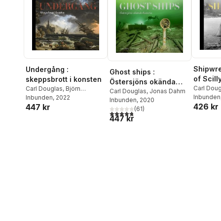
Shipwre
Undergång :
Ghost ships :
of Scill
skeppsbrott i konsten
Östersjöns okända
Carl Dou
Carl Douglas
,
Björn
historia
Carl Douglas
,
Jonas Dahm
Hagberg
Inbunden
Hagberg
Inbunden
,
, 2022
Martin Widman
Inbunden
, 2020
426 kr
447 kr
(
61
)
4,8
utav 5 stjärnor. Totalt antal röster:
447 kr