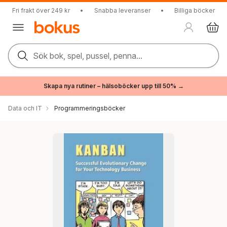
Fri frakt över 249 kr
•
Snabba leveranser
•
Billiga böcker
Sök bok, spel, pussel, penna...
Skapa nya rutiner – hälsoböcker upp till 50% →
Data och IT
Programmeringsböcker