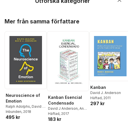
Utforska kategorier
Hoppa över listan
Mer från samma författare
Kanban
David J. Anderson
Neuroscience of
Kanban Esencial
Häftad
, 2011
Emotion
297 kr
Condensado
Ralph Adolphs
,
David J.
David J Anderson
,
Andy
Anderson
Inbunden
, 2018
Carmichael
Häftad
, 2017
495 kr
183 kr