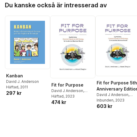
Hoppa över listan
Du kanske också är intresserad av
Kanban
David J. Anderson
Fit for Purpose 5th
Fit for Purpose
Häftad
, 2011
Anniversary Editio
David J Anderson
,
297 kr
David J Anderson
,
Alexei Zheglov
Häftad
, 2023
Alexei Zheglov
Inbunden
, 2023
474 kr
603 kr