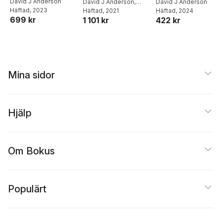
David J Anderson
Model
David J Anderson
,
David J Anderson
Häftad
, 2023
Teodora Bozheva
Häftad
, 2021
Häftad
, 2024
699 kr
1 101 kr
422 kr
Mina sidor
Hjälp
Om Bokus
Populärt