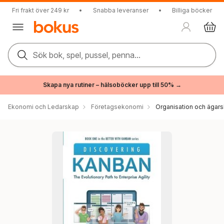
Fri frakt över 249 kr
•
Snabba leveranser
•
Billiga böcker
Sök bok, spel, pussel, penna...
Skapa nya rutiner – hälsoböcker upp till 50% →
Ekonomi och Ledarskap
Företagsekonomi
Organisation och ägar