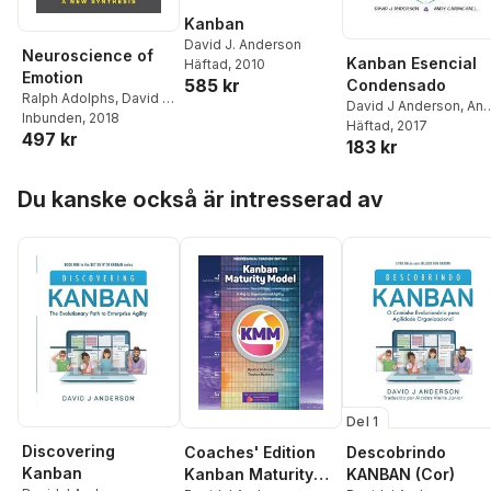
Kanban
David J. Anderson
Neuroscience of
Kanban Esencial
Häftad
, 2010
Emotion
585 kr
Condensado
Ralph Adolphs
,
David J.
David J Anderson
,
An
Anderson
Inbunden
, 2018
Carmichael
Häftad
, 2017
497 kr
183 kr
Hoppa över listan
Du kanske också är intresserad av
Del 1
Discovering
Coaches' Edition
Descobrindo
Kanban
Kanban Maturity
KANBAN (Cor)