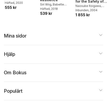
for the Safety of
Wiig
Häftad
, 2020
Siri Wiig
,
Babette
Nuclear Power
Naosuke Itoigawa
,
555 kr
Fahlbruch
Häftad
, 2018
Babette Fahlbruch
Inbunden
, 2004
,
Operations
539 kr
1 855 kr
Bernhard Wilpert
Mina sidor
Hjälp
Om Bokus
Populärt