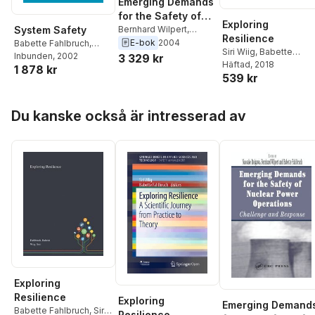
Emerging Demands
for the Safety of
Exploring
Nuclear Power
Bernhard Wilpert
,
System Safety
Resilience
Babette Fahlbruch
,
E-bok
2004
Operations
Babette Fahlbruch
,
Siri Wiig
,
Babette
Naosuke Itoigawa
Bernhard Wilpert
Inbunden
, 2002
3 329 kr
Fahlbruch
Häftad
, 2018
1 878 kr
539 kr
Hoppa över listan
Du kanske också är intresserad av
Exploring
Resilience
Exploring
Emerging Demand
Babette Fahlbruch
,
Siri
Resilience