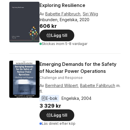
Exploring Resilience
Av
Babette Fahlbruch
,
Siri Wiig
Inbunden, Engelska, 2020
606 kr
Lägg till
Skickas
inom 5-8 vardagar
Emerging Demands for the Safety
of Nuclear Power Operations
Challenge and Response
Av
Bernhard Wilpert
,
Babette Fahlbruch
m.
fl.
E-bok
Engelska
, 
2004
3 329 kr
Lägg till
Läs direkt efter köp