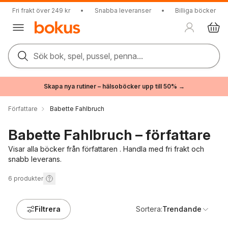
Fri frakt över 249 kr
•
Snabba leveranser
•
Billiga böcker
Sök bok, spel, pussel, penna...
Skapa nya rutiner – hälsoböcker upp till 50% →
Författare
Babette Fahlbruch
Babette Fahlbruch – författare
Visar alla böcker från författaren . Handla med fri frakt och
snabb leverans.
6
produkter
Filtrera
Sortera:
Trendande