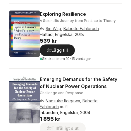
Exploring Resilience
A Scientific Journey from Practice to Theory
Av
Siri Wiig
,
Babette Fahlbruch
Häftad, Engelska, 2018
539 kr
Lägg till
Skickas
inom 10-15 vardagar
Emerging Demands for the Safety
of Nuclear Power Operations
Challenge and Response
Av
Naosuke Itoigawa
,
Babette
Fahlbruch
m. fl.
Inbunden, Engelska, 2004
1 855 kr
Tillfälligt slut