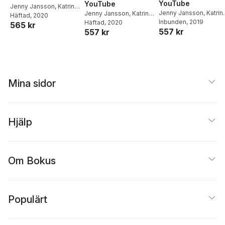
YouTube
YouTube
Jenny Jansson
,
Katrin
Jenny Jansson
,
Katrin
Jenny Jansson
,
Katrin
Uba
Häftad
, 2020
Uba
Inbunden
, 2019
Uba
Häftad
, 2020
565 kr
557 kr
557 kr
Mina sidor
Hjälp
Om Bokus
Populärt