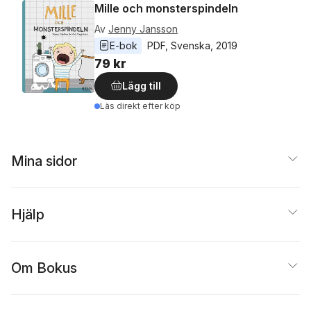
Mille och monsterspindeln
Av
Jenny Jansson
E-bok
PDF
, 
Svenska
, 
2019
79 kr
Lägg till
Läs direkt efter köp
Mina sidor
Hjälp
Om Bokus