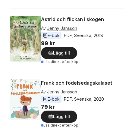
Astrid och flickan i skogen
Av
Jenny Jansson
E-bok
PDF
, 
Svenska
, 
2018
99 kr
Lägg till
Läs direkt efter köp
Frank och födelsedagskalaset
Av
Jenny Jansson
E-bok
PDF
, 
Svenska
, 
2020
79 kr
Lägg till
Läs direkt efter köp