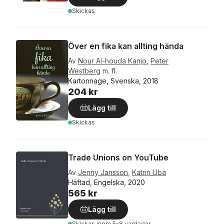
Skickas
Över en fika kan allting hända
Av
Nour Al-houda Kanjo
,
Peter
Westberg
m. fl.
Kartonnage, Svenska, 2018
204 kr
Lägg till
Skickas
Trade Unions on YouTube
Av
Jenny Jansson
,
Katrin Uba
Häftad, Engelska, 2020
565 kr
Lägg till
Skickas
inom 5-8 vardagar