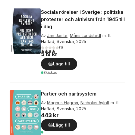
Sociala rörelser i Sverige : politiska
protester och aktivism från 1945 till
i dag
Av
Jan Jämte
,
Måns Lundstedt
m. fl.
Häftad, Svenska, 2025
(
1
)
4,0
utav 5 stjärnor. Totalt antal röster:
519 kr
Lägg till
Skickas
Partier och partisystem
Av
Magnus Hagevi
,
Nicholas Aylott
m. fl.
Häftad, Svenska, 2025
443 kr
Lägg till