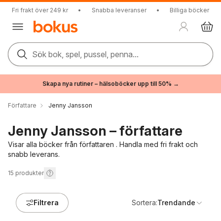
Fri frakt över 249 kr
•
Snabba leveranser
•
Billiga böcker
Sök bok, spel, pussel, penna...
Skapa nya rutiner – hälsoböcker upp till 50% →
Författare
Jenny Jansson
Jenny Jansson – författare
Visar alla böcker från författaren . Handla med fri frakt och
snabb leverans.
15
produkter
Filtrera
Sortera:
Trendande