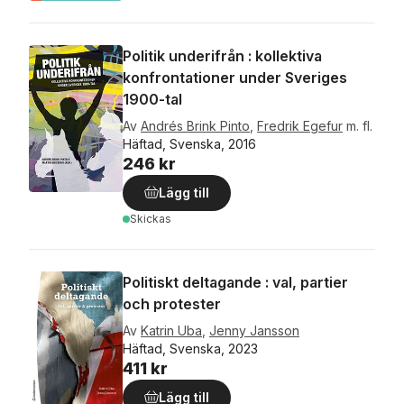
Politik underifrån : kollektiva
konfrontationer under Sveriges
1900-tal
Av
Andrés Brink Pinto
,
Fredrik Egefur
m. fl.
Häftad, Svenska, 2016
246 kr
Lägg till
Skickas
Politiskt deltagande : val, partier
och protester
Av
Katrin Uba
,
Jenny Jansson
Häftad, Svenska, 2023
411 kr
Lägg till