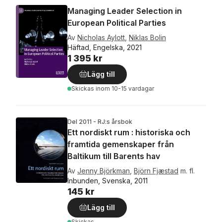
Managing Leader Selection in
European Political Parties
Av
Nicholas Aylott
,
Niklas Bolin
Häftad, Engelska, 2021
1 395 kr
Lägg till
Skickas
inom 10-15 vardagar
Del 2011 - RJ:s årsbok
Ett nordiskt rum : historiska och
framtida gemenskaper från
Baltikum till Barents hav
Av
Jenny Björkman
,
Björn Fjæstad
m. fl.
Inbunden, Svenska, 2011
145 kr
Lägg till
Skickas