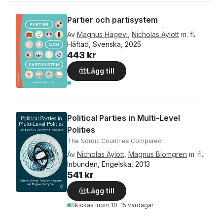
Partier och partisystem
Av
Magnus Hagevi
,
Nicholas Aylott
m. fl.
Häftad, Svenska, 2025
443 kr
Lägg till
Political Parties in Multi-Level
Polities
The Nordic Countries Compared
Av
Nicholas Aylott
,
Magnus Blomgren
m. fl.
Inbunden, Engelska, 2013
541 kr
Lägg till
Skickas
inom 10-15 vardagar