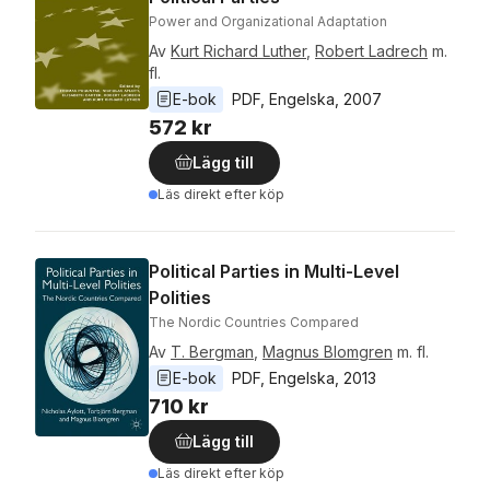
Power and Organizational Adaptation
Av
Kurt Richard Luther
,
Robert Ladrech
m.
fl.
E-bok
PDF
, 
Engelska
, 
2007
572 kr
Lägg till
Läs direkt efter köp
Political Parties in Multi-Level
Polities
The Nordic Countries Compared
Av
T. Bergman
,
Magnus Blomgren
m. fl.
E-bok
PDF
, 
Engelska
, 
2013
710 kr
Lägg till
Läs direkt efter köp