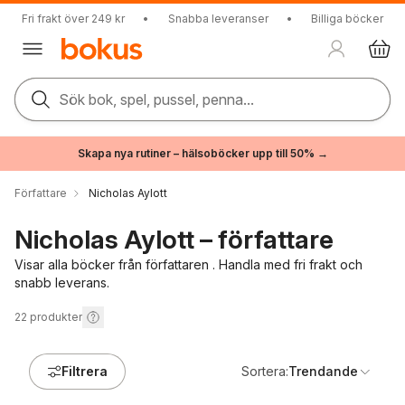
Fri frakt över 249 kr
•
Snabba leveranser
•
Billiga böcker
Sök bok, spel, pussel, penna...
Skapa nya rutiner – hälsoböcker upp till 50% →
Författare
Nicholas Aylott
Nicholas Aylott – författare
Visar alla böcker från författaren . Handla med fri frakt och
snabb leverans.
22
produkter
Filtrera
Sortera:
Trendande