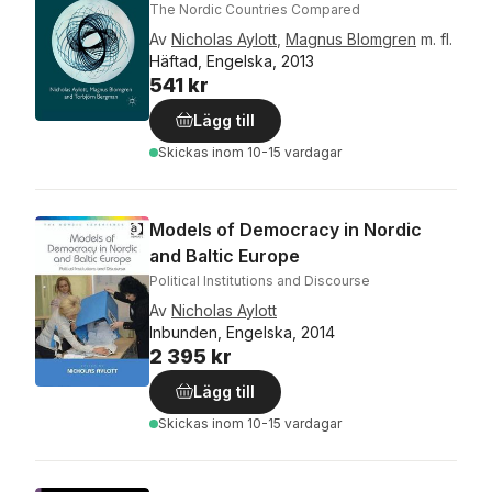
The Nordic Countries Compared
Av
Nicholas Aylott
,
Magnus Blomgren
m. fl.
Häftad, Engelska, 2013
541 kr
Lägg till
Skickas
inom 10-15 vardagar
Models of Democracy in Nordic
and Baltic Europe
Political Institutions and Discourse
Av
Nicholas Aylott
Inbunden, Engelska, 2014
2 395 kr
Lägg till
Skickas
inom 10-15 vardagar