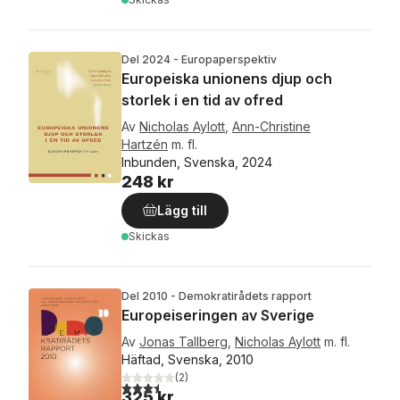
Del 2024 - Europaperspektiv
Europeiska unionens djup och
storlek i en tid av ofred
Av
Nicholas Aylott
,
Ann-Christine
Hartzén
m. fl.
Inbunden, Svenska, 2024
248 kr
Lägg till
Skickas
Del 2010 - Demokratirådets rapport
Europeiseringen av Sverige
Av
Jonas Tallberg
,
Nicholas Aylott
m. fl.
Häftad, Svenska, 2010
(
2
)
3,5
utav 5 stjärnor. Totalt antal röster:
325 kr