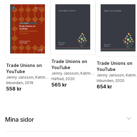
Olofsson
,
Johan Pries
Vergara Polanska
,
Karlsson
,
Karl Loxbo
,
Eva Schmitz
,
Katrin Ub
Tomas Poletti
Erik Lundberg
,
Jenny
Karin Zackari
Lundström
,
Eva
Madestam
,
Lars Nord
,
Schmitz
,
Per-Anders
Jessika Wide
,
Patrik
Svärd
,
Katrin Uba
,
Öhberg
Mattias Wahlström
Trade Unions on
Trade Unions on
Trade Unions on
YouTube
YouTube
YouTube
Jenny Jansson
,
Katrin
Jenny Jansson
,
Katrin
Jenny Jansson
,
Katrin
Uba
Häftad
, 2020
Uba
Inbunden
, 2020
Uba
Inbunden
, 2019
565 kr
654 kr
558 kr
Mina sidor