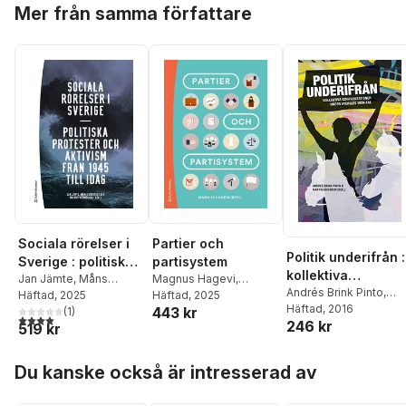
Hoppa över listan
Mer från samma författare
Sociala rörelser i
Partier och
Politik underifrån :
Sverige : politiska
partisystem
kollektiva
protester och
Jan Jämte
,
Måns
Magnus Hagevi
,
konfrontationer
Andrés Brink Pinto
,
Lundstedt
Häftad
, 2025
,
Magnus
Nicholas Aylott
Häftad
, 2025
,
Katarina
aktivism från 1945
Fredrik Egefur
Häftad
, 2016
,
Martin
under Sveriges
443 kr
Wennerhag
(
1
)
,
Samuel
Barrling
,
Magnus
till i dag
4,0
utav 5 stjärnor. Totalt antal röster:
246 kr
Ericsson
,
Jenny
519 kr
Edquist
,
Fredrik Egefur
,
Blomgren
,
Niklas Bolin
,
1900-tal
Jansson
,
Karin
Jenny Jansson
,
Lisa
Hanna Bäck
,
Gissur Ó
Jonsson
,
Björn
Hoppa över listan
Kings
,
René León-
Erlingsson
,
Marie
Du kanske också är intresserad av
Lundberg
,
Stefan
Rosales
,
Heléne Lööw
,
Grusell
,
Jonas Hinnfors
,
Nyzell
,
Magnus
Håkan Thörn
,
Dominika
Jenny Jansson
,
Martin