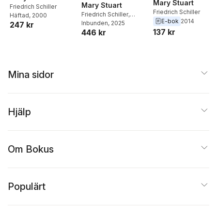
Mary Stuart
Mary Stuart
Friedrich Schiller
Friedrich Schiller
Friedrich Schiller
,
Häftad
, 2000
E-bok
2014
Joseph Charles Mellish
Inbunden
, 2025
247 kr
137 kr
446 kr
Mina sidor
Hjälp
Om Bokus
Populärt