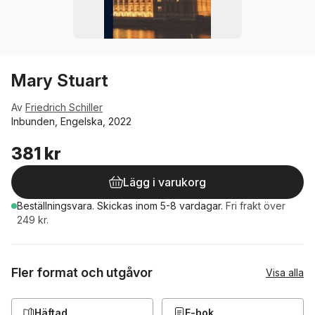
Mary Stuart
Av
Friedrich Schiller
Inbunden, Engelska, 2022
381 kr
Lägg i varukorg
Beställningsvara.
Skickas
inom 5-8 vardagar
.
Fri frakt över
249 kr.
Fler format och utgåvor
Visa alla
Häftad
E-bok