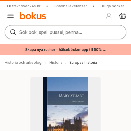
Fri frakt över 249 kr
•
Snabba leveranser
•
Billiga böcker
Sök bok, spel, pussel, penna...
Skapa nya rutiner – hälsoböcker upp till 50% →
Historia och arkeologi
Historia
Europas historia