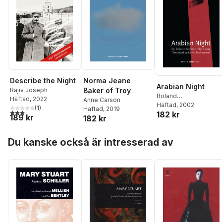
Describe the Night
Norma Jeane
Arabian Night
Rajiv Joseph
Baker of Troy
Roland
Häftad
, 2022
Anne Carson
Schimmelpfennig
Häftad
, 2002
(
1
)
Häftad
, 2019
3,0
utav 5 stjärnor. Totalt antal röster:
182 kr
189 kr
182 kr
Hoppa över listan
Du kanske också är intresserad av