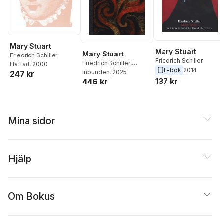
Mary Stuart
Mary Stuart
Mary Stuart
Friedrich Schiller
Friedrich Schiller
Friedrich Schiller
,
Häftad
, 2000
E-bok
2014
Joseph Charles Mellish
Inbunden
, 2025
247 kr
137 kr
446 kr
Mina sidor
Hjälp
Om Bokus