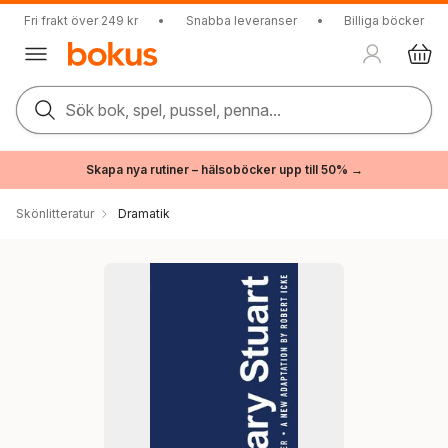
Fri frakt över 249 kr
•
Snabba leveranser
•
Billiga böcker
Sök bok, spel, pussel, penna...
Skapa nya rutiner – hälsoböcker upp till 50% →
Skönlitteratur
Dramatik