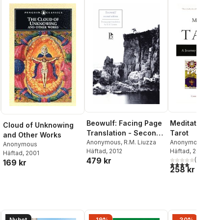
Beowulf: Facing Page
Meditations o
Cloud of Unknowing
Translation - Second
Tarot
and Other Works
Edition
Anonymous
,
R.M. Liuzza
Anonymous
Anonymous
Häftad
, 2012
Häftad
, 2002
Häftad
, 2001
479 kr
(
1
)
169 kr
4,0
utav 5 stjärnor
258 kr
Nyhet
-19%
-30%