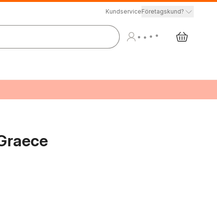
Kundservice
Företagskund?
Graece