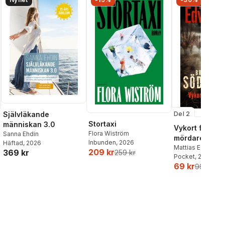
Del 2
Självläkande
Stortaxi
människan 3.0
Vykort från en
Flora Wiström
Sanna Ehdin
mördare
Inbunden
, 2026
Häftad
, 2026
Mattias Edvards
209 kr
369 kr
259 kr
Pocket
, 2026
69 kr
99 kr