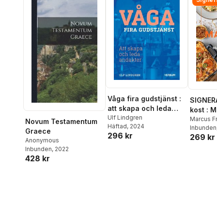
Våga fira gudstjänst :
SIGNER
att skapa och leda
kost : 
andakter
Ulf Lindgren
matlådo
Marcus F
Novum Testamentum
Häftad
, 2024
Inbunden
Graece
296 kr
269 kr
Anonymous
Inbunden
, 2022
428 kr