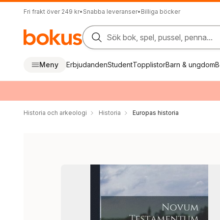
Fri frakt över 249 kr
•
Snabba leveranser
•
Billiga böcker
Sök bok, spel, pussel, penna...
Meny
Erbjudanden
Student
Topplistor
Barn & ungdom
B
Historia och arkeologi
Historia
Europas historia