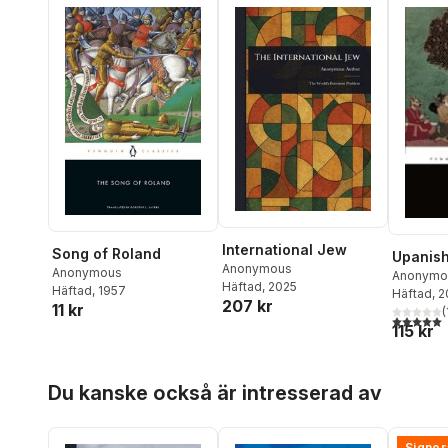
International Jew
Song of Roland
Upanis
Anonymous
Anonymous
Anonymo
Häftad
, 2025
Häftad
, 1957
Häftad
, 
207 kr
11 kr
(
5,0
utav 5 
115 kr
Hoppa över listan
Du kanske också är intresserad av
Signer