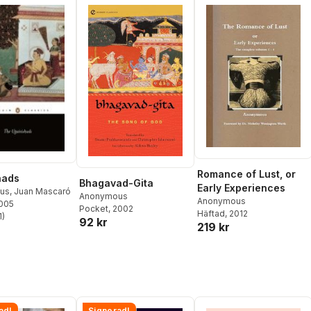
Romance of Lust, or
hads
Bhagavad-Gita
Early Experiences
us
,
Juan Mascaró
Anonymous
Anonymous
2005
Pocket
, 2002
Häftad
, 2012
1
)
92 kr
stjärnor. Totalt antal röster:
219 kr
ad!
Signerad!