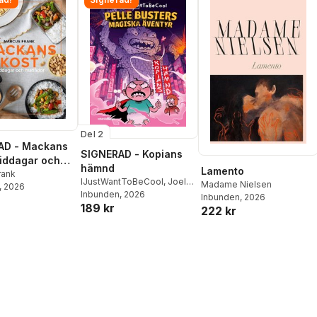
Del 2
AD - Mackans
SIGNERAD - Kopians
Middagar och
hämnd
Lamento
r
rank
IJustWantToBeCool
,
Joel
Madame Nielsen
, 2026
Adolphson
Inbunden
, 2026
,
Emil Ejdemo
Inbunden
, 2026
189 kr
Beer
,
Victor Beer
222 kr