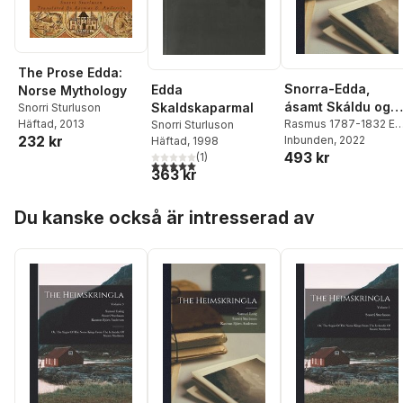
The Prose Edda:
Snorra-Edda,
Edda
Norse Mythology
ásamt Skáldu og
Skaldskaparmal
Snorri Sturluson
Þarmeð fylgjandi
Rasmus 1787-1832 Ed
Häftad
, 2013
Snorri Sturluson
232 kr
Rask
Inbunden
,
Snorri Sturluson
, 2022
,
Häftad
, 1998
ritgjörðum
493 kr
Hvitaskáld Ca Ólafr
(
1
)
5,0
utav 5 stjärnor. Totalt antal röster:
þÓrðarson
363 kr
Hoppa över listan
Du kanske också är intresserad av