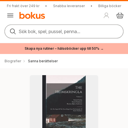
Fri frakt över 249 kr
•
Snabba leveranser
•
Billiga böcker
Sök bok, spel, pussel, penna...
Skapa nya rutiner – hälsoböcker upp till 50% →
Biografier
Sanna berättelser