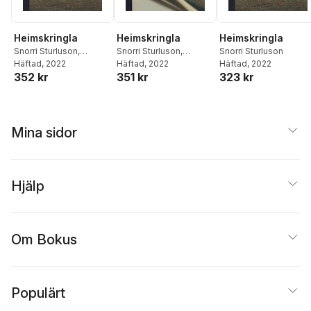
Heimskringla
Heimskringla
Heimskringla
Snorri Sturluson
,
Snorri Sturluson
,
Snorri Sturluson
Samuel Laing
Häftad
, 2022
,
Rasmus
Samuel Lang
Häftad
, 2022
,
Rasmus
Häftad
, 2022
352 kr
351 kr
323 kr
Björn Anderson
Björn Anderson
Mina sidor
Hjälp
Om Bokus
Populärt