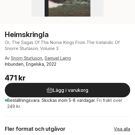
Heimskringla
Or, The Sagas Of The Norse Kings From The Icelandic Of
Snorre Sturlason; Volume 3
Av
Snorri Sturluson
,
Samuel Laing
Inbunden, Engelska, 2022
471 kr
Lägg i varukorg
Beställningsvara.
Skickas
inom 5-8 vardagar
.
Fri frakt över
249 kr.
Fler format och utgåvor
Visa alla