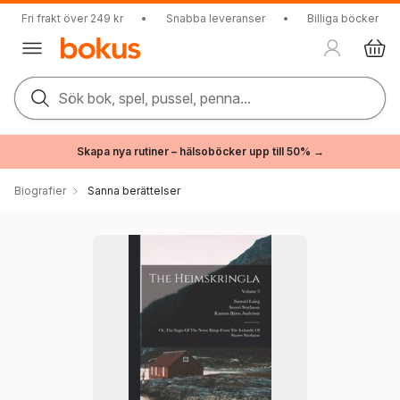
Fri frakt över 249 kr
•
Snabba leveranser
•
Billiga böcker
Sök bok, spel, pussel, penna...
Skapa nya rutiner – hälsoböcker upp till 50% →
Biografier
Sanna berättelser