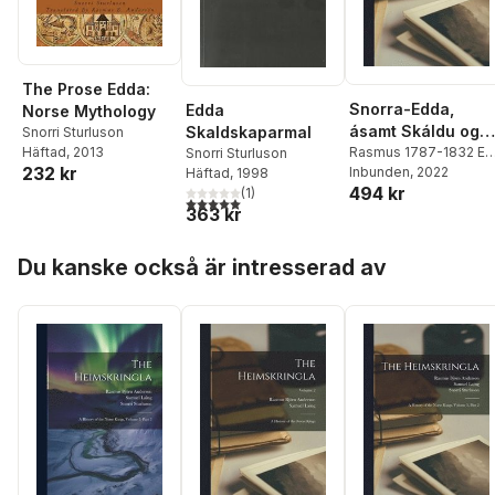
The Prose Edda:
Snorra-Edda,
Edda
Norse Mythology
ásamt Skáldu og
Skaldskaparmal
Snorri Sturluson
Þarmeð fylgjandi
Rasmus 1787-1832 Ed
Häftad
, 2013
Snorri Sturluson
232 kr
Rask
Inbunden
,
Snorri Sturluson
, 2022
,
Häftad
, 1998
ritgjörðum
494 kr
Hvitaskáld Ca Ólafr
(
1
)
5,0
utav 5 stjärnor. Totalt antal röster:
þÓrðarson
363 kr
Hoppa över listan
Du kanske också är intresserad av