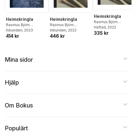
Heimskringla
Heimskringla
Heimskringla
Rasmus Björn
Rasmus Björn
Rasmus Björn
Anderson
Häftad
, 2022
,
Samuel
Anderson
Inbunden
, 2023
,
Samuel
Anderson
Inbunden
, 2022
,
Samuel
335 kr
Laing
,
Snorri Sturluson
414 kr
446 kr
Laing
,
Snorri Sturluson
Laing
,
Snorri Sturluson
Mina sidor
Hjälp
Om Bokus
Populärt