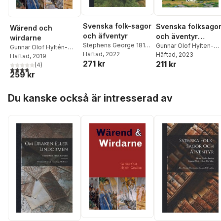
Svenska folk-sagor
Svenska folksago
Wärend och
och äfventyr
och äventyr
wirdarne
Stephens George 1813-
(arabiska)
Gunnar Olof Hylten-
Gunnar Olof Hyltén-
1895
Häftad
,
Gunnar Olof
, 2022
Cavallius
Häftad
, 2023
,
George
Cavallius
Häftad
, 2019
271 kr
Hyltén-Cavallius
211 kr
Stephens
(
4
)
3,8
utav 5 stjärnor. Totalt antal röster:
259 kr
Hoppa över listan
Du kanske också är intresserad av