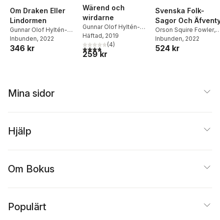
Wärend och
Om Draken Eller
Svenska Folk-
wirdarne
Lindormen
Sagor Och Äfvent
Gunnar Olof Hyltén-
Gunnar Olof Hyltén-
Orson Squire Fowler
,
Cavallius
Häftad
, 2019
Cavallius
Inbunden
, 2022
Gunnar Olof Hyltén-
Inbunden
, 2022
(
4
)
346 kr
524 kr
Cavallius
3,8
utav 5 stjärnor. Totalt antal röster:
259 kr
Mina sidor
Hjälp
Om Bokus
Populärt