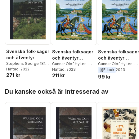
Svenska folk-sagor
Svenska folksagor
Svenska folksago
och äfventyr
och äventyr
och äventyr
Stephens George 1813-
(arabiska)
Gunnar Olof Hylten-
(arabiska)
Gunnar Olof Hylten-
1895
Häftad
,
Gunnar Olof
, 2022
Cavallius
Häftad
, 2023
,
George
Cavallius
,
George
E-bok
2023
271 kr
Hyltén-Cavallius
211 kr
Stephens
Stephens
99 kr
Hoppa över listan
Du kanske också är intresserad av