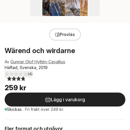
Provläs
Wärend och wirdarne
Av
Gunnar Olof Hyltén-Cavallius
Häftad, Svenska, 2019
(
4
)
3,8
utav 5 stjärnor. Totalt antal röster:
259 kr
Lägg i varukorg
Skickas
.
Fri frakt över 249 kr.
Fler format och utgåvor