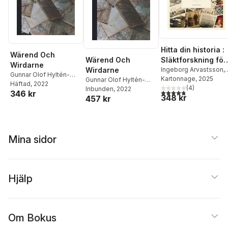
Hitta din historia :
Wärend Och
Wärend Och
Släktforskning för
Wirdarne
Wirdarne
alla
Ingeborg Arvastsson
,
Gunnar Olof Hyltén-
Stina Loo
Kartonnage
, 2025
Gunnar Olof Hyltén-
Cavallius
Häftad
, 2022
(
4
)
Cavallius
Inbunden
, 2022
4,8
utav 5 stjärnor. Tota
346 kr
348 kr
457 kr
Mina sidor
Hjälp
Om Bokus