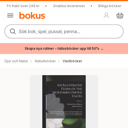
Fri frakt över 249 kr
•
Snabba leveranser
•
Billiga böcker
Sök bok, spel, pussel, penna...
Skapa nya rutiner – hälsoböcker upp till 50% →
Djur och Natur
Naturböcker
Växtböcker