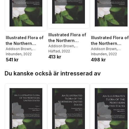
Illustrated Flora of
Illustrated Flora of
Illustrated Flora of
the Northern
the Northern
the Northern
United States,
Addison Brown
,
United States,
Addison Brown
,
United States,
Addison Brown
,
Nathaniel Lord Britton
Häftad
, 2022
Canada and the
Nathaniel Lord Britton
Inbunden
, 2022
Nathaniel Lord Britton
Inbunden
, 2022
Canada and the
Canada and the
413 kr
British Possessions
541 kr
498 kr
British Possessions
British Possession
Hoppa över listan
Du kanske också är intresserad av