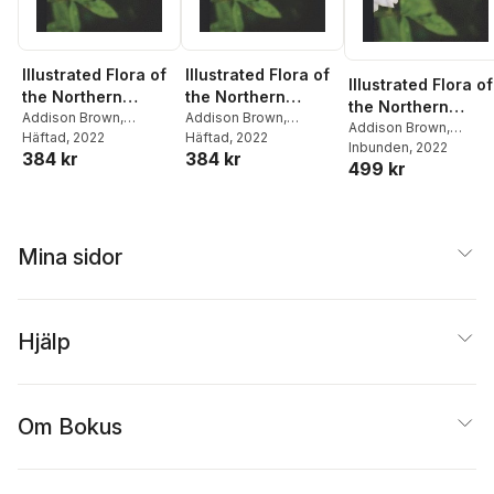
Illustrated Flora of
Illustrated Flora of
Illustrated Flora of
the Northern
the Northern
the Northern
United States
Addison Brown
,
United States
Addison Brown
,
United States
Addison Brown
,
Nathaniel Lord Britton
Häftad
, 2022
Nathaniel Lord Britton
Häftad
, 2022
Nathaniel Lord Britton
Inbunden
, 2022
384 kr
384 kr
499 kr
Mina sidor
Hjälp
Om Bokus