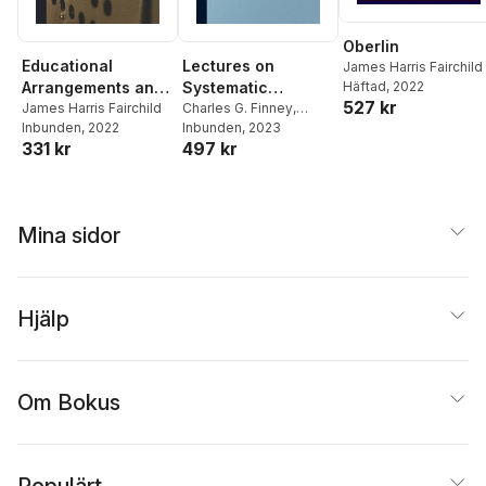
Oberlin
Educational
Lectures on
James Harris Fairchild
Häftad
, 2022
Arrangements and
Systematic
527 kr
College Life at
James Harris Fairchild
Theology
Charles G. Finney
,
Inbunden
, 2022
James Harris Fairchild
Inbunden
, 2023
Oberlin
331 kr
497 kr
Mina sidor
Hjälp
Om Bokus