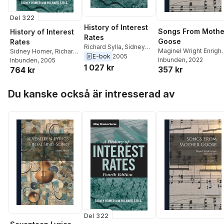
Del 322
History of Interest
Songs From Mothe
History of Interest
Rates
Goose
Rates
Richard Sylla
,
Sidney
Maginel Wright Enright
Sidney Homer
,
Richard
Homer
E-bok
2005
Sidney Homer
Inbunden
, 2022
Sylla
Inbunden
, 2005
1 027 kr
357 kr
764 kr
Hoppa över listan
Du kanske också är intresserad av
Del 322