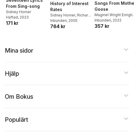
Seventeen Lyrics
Songs From Mothe
History of Interest
From Sing-song
Goose
Rates
Sidney Homer
Maginel Wright Enright
Sidney Homer
,
Richard
Häftad
, 2023
Sidney Homer
Inbunden
, 2022
Sylla
Inbunden
, 2005
171 kr
357 kr
764 kr
Mina sidor
Hjälp
Om Bokus
Populärt