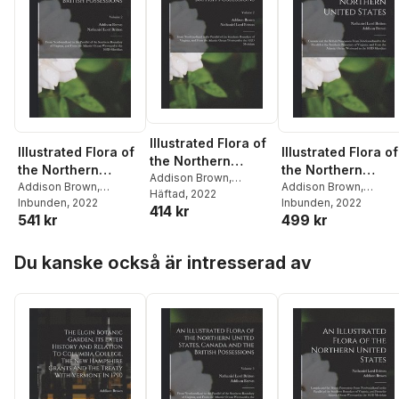
Illustrated Flora of
Illustrated Flora of
Illustrated Flora of
the Northern
the Northern
the Northern
United States,
Addison Brown
,
United States,
Addison Brown
,
United States
Addison Brown
,
Nathaniel Lord Britton
Häftad
, 2022
Canada and the
Nathaniel Lord Britton
Inbunden
, 2022
Nathaniel Lord Britton
Inbunden
, 2022
Canada and the
414 kr
British Possessions
541 kr
499 kr
British Possessions
Hoppa över listan
Du kanske också är intresserad av