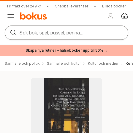
Fri frakt över 249 kr
•
Snabba leveranser
•
Billiga böcker
Sök bok, spel, pussel, penna...
Skapa nya rutiner – hälsoböcker upp till 50% →
Samhälle och politik
Samhälle och kultur
Kultur och medier
Ref