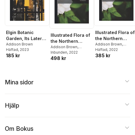
Elgin Botanic
Illustrated Flora of
Illustrated Flora of
Garden, Its Later
the Northern
the Northern
History And
Addison Brown
United States
Addison Brown
,
United States,
Addison Brown
,
Häftad
, 2023
Nathaniel Lord Britton
Häftad
, 2022
Relation To
Nathaniel Lord Britton
Inbunden
, 2022
Canada and the
185 kr
385 kr
Columbia College,
498 kr
British Possessions
The New
Hampshire Grants
And The Treaty
With Vermont In
Mina sidor
1790
Hjälp
Om Bokus