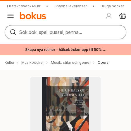
Fri frakt över 249 kr
•
Snabba leveranser
•
Billiga böcker
Sök bok, spel, pussel, penna...
Skapa nya rutiner – hälsoböcker upp till 50% →
Kultur
Musikböcker
Musik: stilar och genrer
Opera