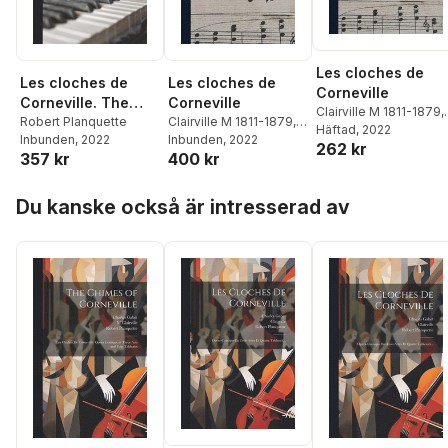
Les cloches de
Les cloches de
Les cloches de
Corneville
Corneville. The
Corneville
Clairville M 1811-1879
,
bells of Corneville.
Robert Planquette
Clairville M 1811-1879
,
Robert Planquette
Häftad
, 2022
,
Inbunden
, 2022
Robert Planquette
Inbunden
, 2022
,
Opéra comique en
262 kr
Genet C
357 kr
400 kr
Genet C
3 actes. English
version by H.B.
Hoppa över listan
Farnie & R. Reece
Du kanske också är intresserad av