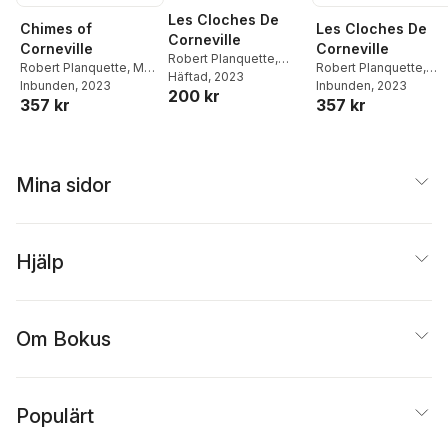
Les Cloches De
Chimes of
Les Cloches De
Corneville
Corneville
Corneville
Robert Planquette
,
Robert Planquette
,
M
Robert Planquette
,
Clairville (M )
Häftad
, 2023
,
Charles
Clairville
Inbunden
,
, 2023
Charles Gabet
Clairville (M )
Inbunden
, 2023
,
Charles
200 kr
Gabet
357 kr
357 kr
Gabet
Mina sidor
Hjälp
Om Bokus
Populärt