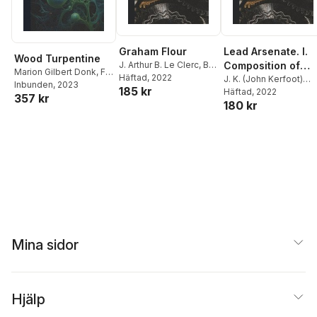
Graham Flour
Lead Arsenate. I.
Wood Turpentine
J. Arthur B. Le Clerc
,
B.
Composition of
Marion Gilbert Donk
,
F.
R. (Benjamin R. ).
Häftad
, 2022
Lead Arsenates
J. K. (John Kerfoot)
P. (Fletcher Pearre)
Inbunden
, 2023
185 kr
Jacobs
,
United States
Haywood
Häftad
, 2022
,
C. C. (Curtis
Found on the
357 kr
Veitch
,
United States
Bureau of Chemistry
180 kr
Criss) McDonnell
,
Market; II. "Home-
Bureau of Chemistry
United States Bureau 
made" Lead
Chemistry
Arsenate and the
Chemicals Enterin
Into Its
Manufacture; III.
Action of Lead
Arsenate on
Foliage; Volume
no.131
Mina sidor
Hjälp