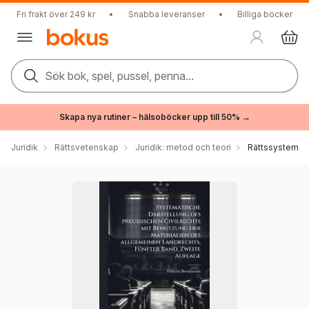
Fri frakt över 249 kr
•
Snabba leveranser
•
Billiga böcker
Sök bok, spel, pussel, penna...
Skapa nya rutiner – hälsoböcker upp till 50% →
Juridik
Rättsvetenskap
Juridik: metod och teori
Rättssystem