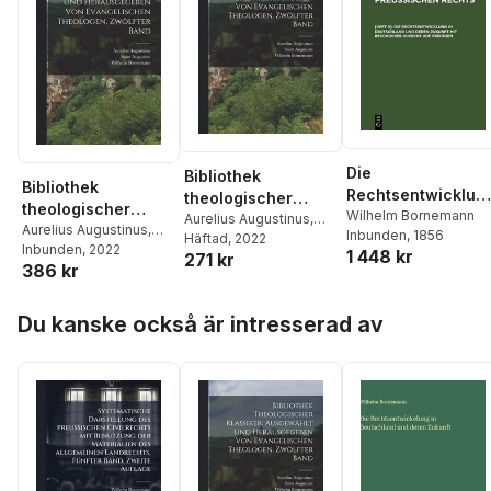
Die
Bibliothek
Bibliothek
Rechtsentwicklun
theologischer
theologischer
in Deutschland Un
Wilhelm Bornemann
Klassiker.
Aurelius Augustinus
,
Klassiker.
Aurelius Augustinus
,
Inbunden
, 1856
Deren Zukunft Mit
Wilhelm Bornemann
Häftad
, 2022
Ausgewählt und
Wilhelm Bornemann
Inbunden
, 2022
Ausgewählt und
1 448 kr
271 kr
Besonderer
herausgegeben
386 kr
herausgegeben
Hinsicht Auf
von evangelischen
von evangelischen
Preußen
Theologen,
Hoppa över listan
Theologen,
Du kanske också är intresserad av
Zwölfter Band
Zwölfter Band