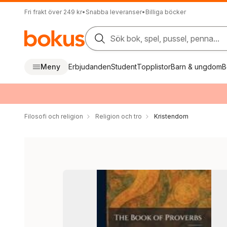
Fri frakt över 249 kr
•
Snabba leveranser
•
Billiga böcker
Sök bok, spel, pussel, penna...
Meny
Erbjudanden
Student
Topplistor
Barn & ungdom
B
Filosofi och religion
Religion och tro
Kristendom