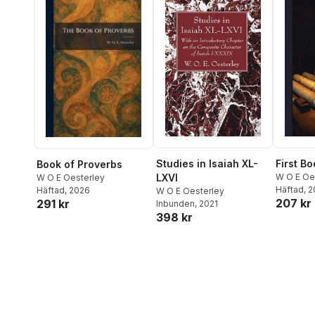
Studies in Isaiah XL-
First B
Book of Proverbs
LXVI
W O E Oe
W O E Oesterley
Häftad
, 
Häftad
, 2026
W O E Oesterley
207 kr
291 kr
Inbunden
, 2021
398 kr