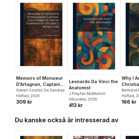
Memoirs of Monsieur
Why I A
Leonardo Da Vinci the
D'Artagnan, Captain-
Christi
Anatomist
Lieutenant of the 1st
Gatien Courtilz De Sandras
Bertrand 
J Playfair McMurrich
Häftad
, 2026
Häftad
, 
Company of the King's
Inbunden
, 2026
309 kr
166 kr
Musketeers
413 kr
Hoppa över listan
Du kanske också är intresserad av