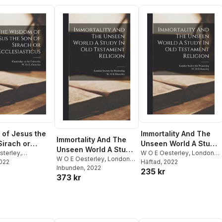
of Jesus the
Immortality And The
Immortality And The
Sirach or
Unseen World A Study
Unseen World A Study
asticus
sterley
,
In Old Testament
W O E Oesterley
,
London
In Old Testament
W O E Oesterley
,
London
e at the
2022
Society for Promoting
Häftad
, 2022
Religion
Society for Promoting
Inbunden
, 2022
Religion
235 kr
y
373 kr