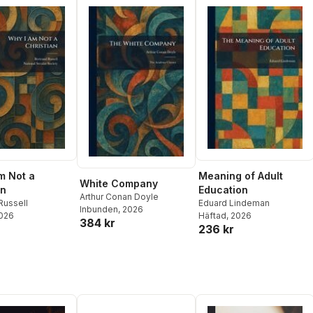
m Not a
Meaning of Adult
White Company
an
Education
Arthur Conan Doyle
Russell
Eduard Lindeman
Inbunden
, 2026
2026
Häftad
, 2026
384 kr
236 kr