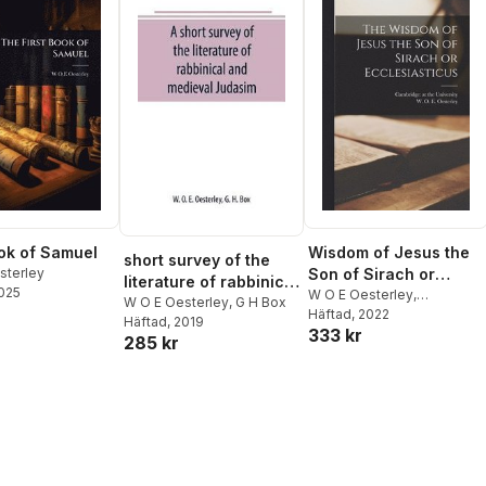
ook of Samuel
Wisdom of Jesus the
short survey of the
sterley
Son of Sirach or
literature of rabbinical
2025
Ecclesiasticus
W O E Oesterley
,
and medieval Judasim
W O E Oesterley
,
G H Box
Cambridge at the
Häftad
, 2022
Häftad
, 2019
333 kr
University
285 kr