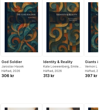
God Soldier
Identity & Reality
Giants in the 
Jaroslav Hasek
Kate Loewenberg
,
Emile
Vernon L Parringt
Häftad
, 2026
Meyerson
Häftad
, 2026
Rolvaag
Häftad
, 2026
306 kr
313 kr
397 kr