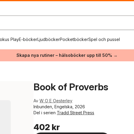
okus Play
E-böcker
Ljudböcker
Pocketböcker
Spel och pussel
Skapa nya rutiner – hälsoböcker upp till 50% →
Book of Proverbs
Av
W O E Oesterley
Inbunden, Engelska, 2026
Del i serien
Tradd Street Press
402 kr