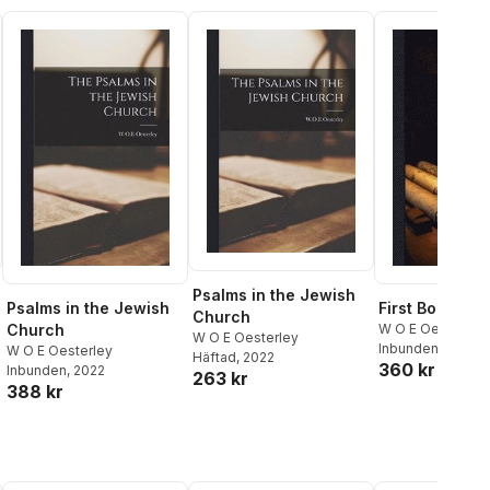
Psalms in the Jewish
Psalms in the Jewish
First Book of
Church
Church
W O E Oesterley
W O E Oesterley
Inbunden
, 2025
W O E Oesterley
Häftad
, 2022
360 kr
Inbunden
, 2022
263 kr
388 kr