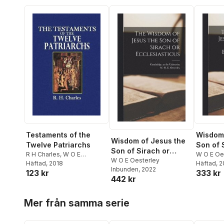
Testaments of the
Wisdom 
Wisdom of Jesus the
Twelve Patriarchs
Son of 
Son of Sirach or
R H Charles
,
W O E
Ecclesi
W O E Oe
Ecclesiasticus
W O E Oesterley
Oesterley
Häftad
, 2018
Cambridg
Häftad
, 
Inbunden
, 2022
123 kr
333 kr
Universit
442 kr
Hoppa över listan
Mer från samma serie