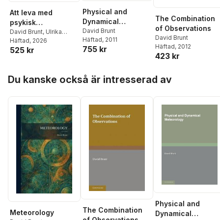
Physical and
Att leva med
The Combination
Dynamical
psykisk
of Observations
Meteorology
David Brunt
funktionsnedsättni
David Brunt
,
Ulrika
David Brunt
Häftad
, 2011
Bejerholm
Häftad
, 2026
,
Urban
ng - Livssituation
Häftad
, 2012
755 kr
525 kr
Markström
,
Lars
och effektiva vård-
423 kr
Hansson
,
Elisabeth
och stödinsatser
Argentzell
,
Sofie
Hoppa över listan
Bäärnhielm
,
Lena
Du kanske också är intresserad av
Hedlund
,
Helene
Hillborg
,
Fredrik
Hjärthag
,
Björn
Hofvander
,
Annika
Lexén
,
Amanda Lundvik
Gyllensten
,
David
Rosenberg
,
Martin
Rydberg
,
Mikael
Sandlund
,
Ulla-Karin
Schön
,
Petra Svedberg
,
Agneta Öjehagen
Physical and
The Combination
Meteorology
Dynamical
of Observations