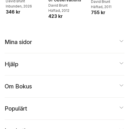
David Brunt
Meteorology
David Brunt
David Brunt
Inbunden
, 2026
Häftad
, 2011
Häftad
, 2012
346 kr
755 kr
423 kr
Mina sidor
Hjälp
Om Bokus
Populärt