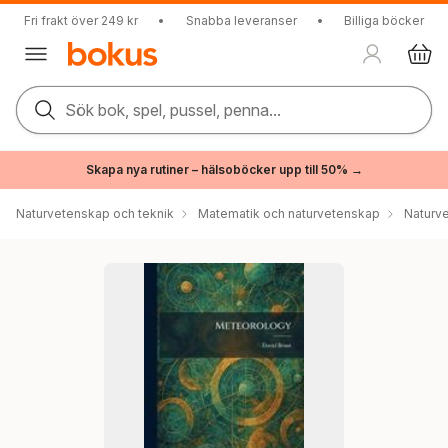
Fri frakt över 249 kr
•
Snabba leveranser
•
Billiga böcker
Sök bok, spel, pussel, penna...
Skapa nya rutiner – hälsoböcker upp till 50% →
Naturvetenskap och teknik
Matematik och naturvetenskap
Naturv