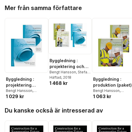
Hoppa över listan
Mer från samma författare
Byggledning :
projektering och
produktion med
Bengt Hansson
,
Stefan
Olander
Häftad
, 2018
,
Anne Landin
,
övningar (paket)
Byggledning :
Byggledning :
1 468 kr
Radhlinah Aulin
,
Mats
projektering
produktion (paket)
Persson
,
Urban
(paket)
Bengt Hansson
,
Bengt Hansson
,
Persson
1 029 kr
1 063 kr
Radhlinah Aulin
,
Anne
Radhlinah Aulin
,
Anne
Landin
,
Stefan Olander
,
Landin
,
Stefan Olande
Hoppa över listan
Urban Persson
Mats Persson
,
Urban
Du kanske också är intresserad av
Persson