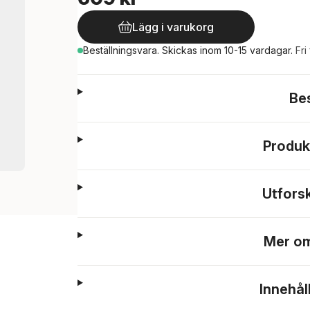
Lägg i varukorg
Beställningsvara.
Skickas
inom 10-15 vardagar
.
Fri
Be
Produk
Utfors
Mer om
Innehål