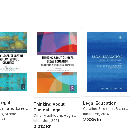
Legal
Legal Education
Thinking About
on, and Law
Caroline Strevens
,
Richard
Clinical Legal
Cultures
eo
,
Mindie
Grimes
Inbunden
,
Edward Phillips
, 2014
Education
Omar Madhloom
,
Hugh
2 335 kr
Black
2021
,
Elizabeth
McFaul
Inbunden
, 2021
2 212 kr