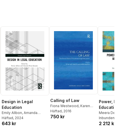
Calling of Law
Design in Legal
Power, Legal
Fiona Westwood
,
Karen
Education
Education, an
Barton
Häftad
, 2016
Emily Allbon
,
Amanda
School Cultur
Meera Deo
,
Mind
750 kr
Perry-Kessaris
Häftad
, 2024
Lazarus-Black
Inbunden
, 2019
,
El
643 kr
2 212 kr
Mertz