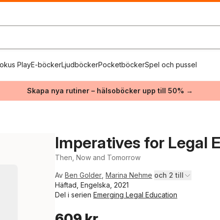
okus Play
E-böcker
Ljudböcker
Pocketböcker
Spel och pussel
Skapa nya rutiner – hälsoböcker upp till 50% →
Imperatives for Legal
Then, Now and Tomorrow
Av
Ben Golder
,
Marina Nehme
och 2 till
Häftad, Engelska, 2021
Del i serien
Emerging Legal Education
609 kr