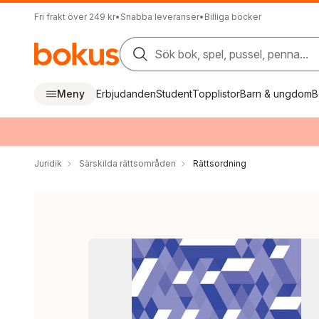
Fri frakt över 249 kr
•
Snabba leveranser
•
Billiga böcker
Sök bok, spel, pussel, penna...
Meny
Erbjudanden
Student
Topplistor
Barn & ungdom
B
Juridik
Särskilda rättsområden
Rättsordning