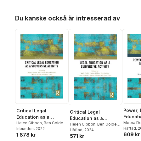
Hoppa över listan
Du kanske också är intresserad av
Power, 
Critical Legal
Critical Legal
Educati
Education as a
Education as a
School 
Meera D
Subversive Activity
Helen Gibbon
,
Ben Golder
,
Subversive Activity
Helen Gibbon
,
Ben Golder
,
Lazarus-
Häftad
, 
Lucas Lixinski
Inbunden
, 2022
,
Marina
Lucas Lixinski
Häftad
, 2024
,
Marina
609 kr
Mertz
1 878 kr
Nehme
,
Prue Vines
571 kr
Nehme
,
Prue Vines