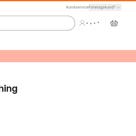
Kundservice
Företagskund?
hing