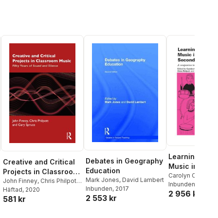
Learning to T
Debates in Geography
Creative and Critical
Music in the
Education
Projects in Classroom
Secondary Sc
Carolyn Cooke
,
K
Mark Jones
,
David Lambert
Music
John Finney
,
Chris Philpott
,
Evans
Inbunden
,
Chris Phil
, 2016
Inbunden
, 2017
Gary Spruce
Häftad
, 2020
2 956 kr
Spruce
2 553 kr
581 kr