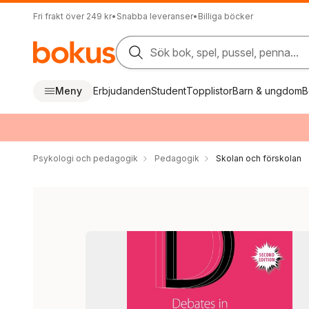
Fri frakt över 249 kr
•
Snabba leveranser
•
Billiga böcker
Sök bok, spel, pussel, penna...
Meny
Erbjudanden
Student
Topplistor
Barn & ungdom
B
Psykologi och pedagogik
Pedagogik
Skolan och förskolan