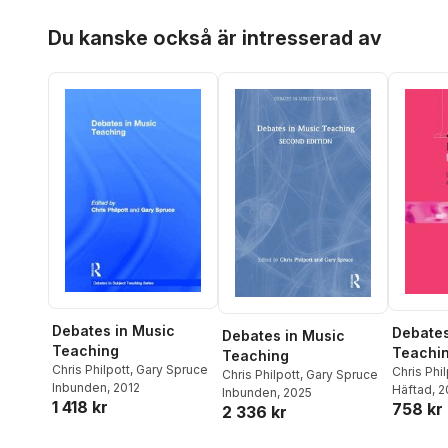
Hoppa över listan
Du kanske också är intresserad av
Debates in Music
Debates
Debates in Music
Teaching
Teachi
Teaching
Chris Philpott
,
Gary Spruce
Chris Phil
Chris Philpott
,
Gary Spruce
Inbunden
, 2012
Häftad
, 
Inbunden
, 2025
1 418 kr
758 kr
2 336 kr