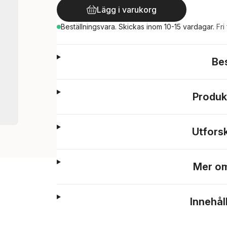
Lägg i varukorg
Beställningsvara.
Skickas
inom 10-15 vardagar
.
Fri
Be
Produk
Utfors
Mer om
Innehål