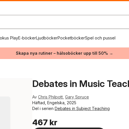
okus Play
E-böcker
Ljudböcker
Pocketböcker
Spel och pussel
Skapa nya rutiner – hälsoböcker upp till 50% →
Debates in Music Teac
Av
Chris Philpott
,
Gary Spruce
Häftad, Engelska, 2025
Del i serien
Debates in Subject Teaching
467 kr