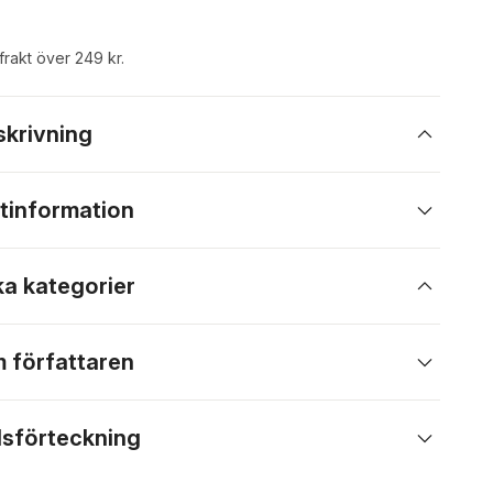
 frakt över 249 kr.
skrivning
tinformation
ka kategorier
 författaren
lsförteckning