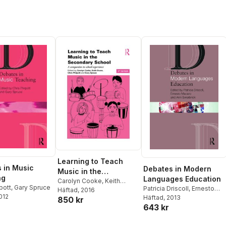
Learning to Teach
 in Music
Debates in Modern
Music in the
ng
Languages Education
Secondary School
Carolyn Cooke
,
Keith
pott
,
Gary Spruce
Patricia Driscoll
,
Ernesto
Evans
Häftad
,
, 2016
Chris Philpott
,
Gary
2012
Macaro
Häftad
, 2013
,
Ann Swarbrick
850 kr
Spruce
643 kr