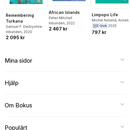
African Islands
Limpopo Life
Remembering
Peter Mitchell
Michel Notelid
,
Anneli
Turkana
Inbunden
, 2022
Ekblom
E-bok
2025
Samuel F. Derbyshire
2 467 kr
797 kr
Inbunden
, 2020
2 095 kr
Mina sidor
Hjälp
Om Bokus
Populärt