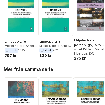
Miljöhistorier :
Limpopo Life
Limpopo Life
personliga, lokala,
Michel Notelid
,
Anneli
Michel Notelid
,
Anneli
globala berättelse
Anneli Ekblom
,
Michel
Ekblom
Ekblom
E-bok
2025
E-bok
2025
Notelid
Inbunden
, 2012
om dåtid, nutid oc
797 kr
829 kr
275 kr
framtid
Hoppa över listan
Mer från samma serie