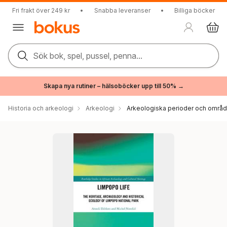
Fri frakt över 249 kr
•
Snabba leveranser
•
Billiga böcker
Sök bok, spel, pussel, penna...
Skapa nya rutiner – hälsoböcker upp till 50% →
Historia och arkeologi
Arkeologi
Arkeologiska perioder och områ