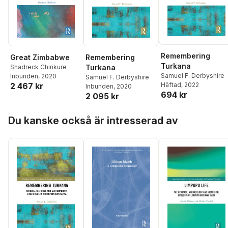
Remembering
Great Zimbabwe
Remembering
Turkana
Shadreck Chirikure
Turkana
Samuel F. Derbyshire
Inbunden
, 2020
Samuel F. Derbyshire
2 467 kr
Häftad
, 2022
Inbunden
, 2020
694 kr
2 095 kr
Hoppa över listan
Du kanske också är intresserad av