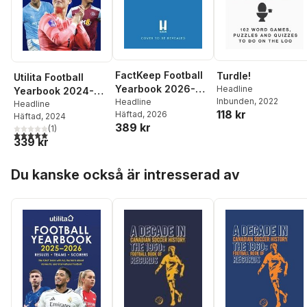
FactKeep Football
Turdle!
Utilita Football
Yearbook 2026-
Headline
Yearbook 2024-
Inbunden
, 2022
2027
Headline
2025
Headline
118 kr
Häftad
, 2026
Häftad
, 2024
389 kr
(
1
)
5,0
utav 5 stjärnor. Totalt antal röster:
339 kr
Hoppa över listan
Du kanske också är intresserad av