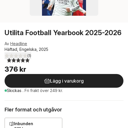
Utilita Football Yearbook 2025-2026
Av
Headline
Häftad, Engelska, 2025
(
1
)
5,0
utav 5 stjärnor. Totalt antal röster:
376 kr
Lägg i varukorg
Skickas
.
Fri frakt över 249 kr.
Fler format och utgåvor
Inbunden