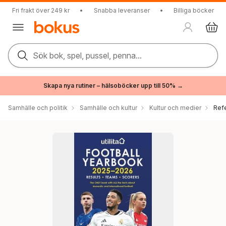
Fri frakt över 249 kr
•
Snabba leveranser
•
Billiga böcker
Sök bok, spel, pussel, penna...
Skapa nya rutiner – hälsoböcker upp till 50% →
Samhälle och politik
Samhälle och kultur
Kultur och medier
Ref