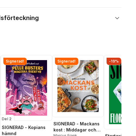
lsförteckning
Signerad!
Signerad!
-19%
Del 2
SIGNERAD - Mackans
SIGNERAD - Kopians
kost : Middagar och
hämnd
matlådor
Marcus Frank
Stortaxi