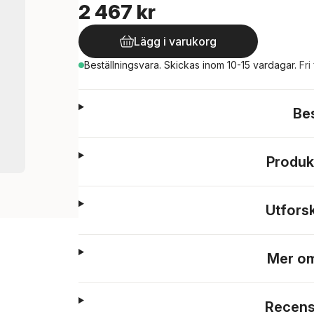
2 467 kr
Lägg i varukorg
Beställningsvara.
Skickas
inom 10-15 vardagar
.
Fri
Be
Produk
Utfors
Mer om
Recens