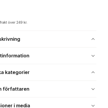
 frakt över 249 kr.
skrivning
tinformation
ka kategorier
 författaren
ioner i media