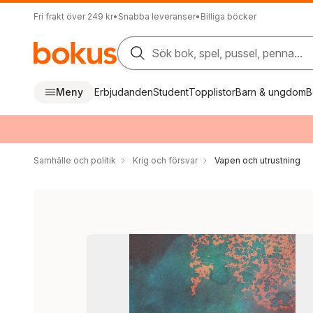
Fri frakt över 249 kr
•
Snabba leveranser
•
Billiga böcker
Sök bok, spel, pussel, penna...
Meny
Erbjudanden
Student
Topplistor
Barn & ungdom
B
Samhälle och politik
Krig och försvar
Vapen och utrustning