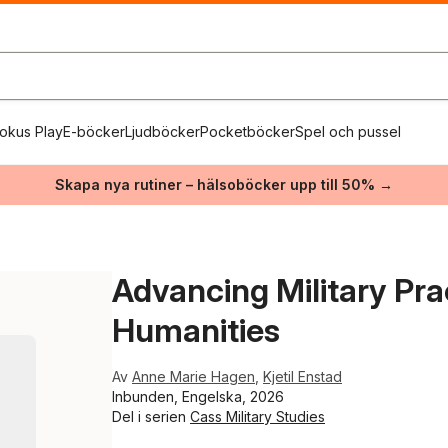
okus Play
E-böcker
Ljudböcker
Pocketböcker
Spel och pussel
Skapa nya rutiner – hälsoböcker upp till 50% →
Advancing Military Pra
Humanities
Av
Anne Marie Hagen
,
Kjetil Enstad
Inbunden, Engelska, 2026
Del i serien
Cass Military Studies