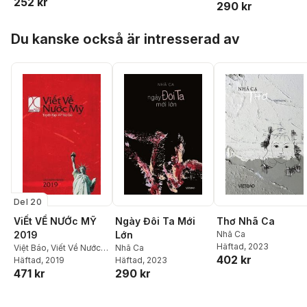
252 kr
290 kr
Hoppa över listan
Du kanske också är intresserad av
Del 20
ViẾt VỀ NƯỚc MỸ
Ngày Đôi Ta Mới
Thơ Nhã Ca
2019
Lớn
Nhã Ca
Häftad
, 2023
Việt Báo
,
Viết Về Nước
Nhã Ca
402 kr
Mỹ
Häftad
, 2019
Häftad
, 2023
471 kr
290 kr