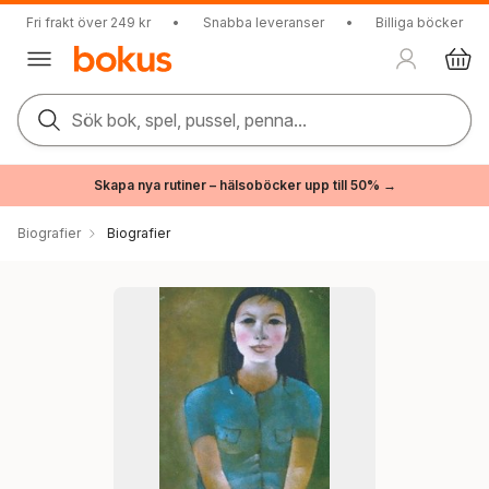
Fri frakt över 249 kr
•
Snabba leveranser
•
Billiga böcker
Sök bok, spel, pussel, penna...
Skapa nya rutiner – hälsoböcker upp till 50% →
Biografier
Biografier