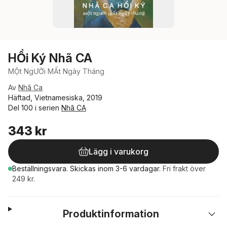
HỒi Ký Nhã CA
MỘt NgƯỜi MẤt Ngày Tháng
Av
Nhã Ca
Häftad, Vietnamesiska, 2019
Del 100 i serien
Nhã CA
343 kr
Lägg i varukorg
Beställningsvara.
Skickas
inom 3-6 vardagar
.
Fri frakt över
249 kr.
Produktinformation