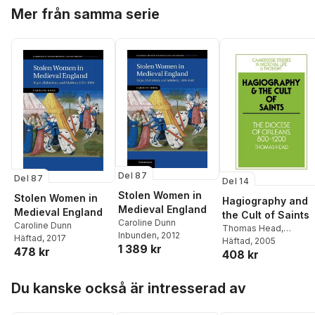
Hoppa över listan
Mer från samma serie
Del 87
Del 87
Del 14
Stolen Women in
Stolen Women in
Hagiography and
Medieval England
Medieval England
the Cult of Saints
Caroline Dunn
Caroline Dunn
Thomas Head
,
Inbunden
, 2012
Häftad
, 2017
Rosamond McKitteric
Häftad
, 2005
1 389 kr
478 kr
408 kr
Rosamond Mckitterick
Christine Carpenter
Hoppa över listan
Du kanske också är intresserad av