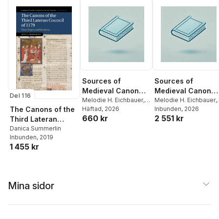
Sources of
Sources of
Medieval Canon
Medieval Canon
Del 116
Law
Melodie H. Eichbauer
,
Law
Melodie H. Eichbauer
,
Danica Summerlin
Häftad
, 2026
Danica Summerlin
Inbunden
, 2026
The Canons of the
660 kr
2 551 kr
Third Lateran
Council of 1179
Danica Summerlin
Inbunden
, 2019
1 455 kr
Mina sidor