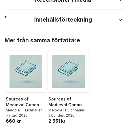
Innehållsförteckning
Hoppa över listan
Mer från samma författare
Sources of
Sources of
Medieval Canon
Medieval Canon
Law
Melodie H. Eichbauer
,
Law
Melodie H. Eichbauer
,
Danica Summerlin
Häftad
, 2026
Danica Summerlin
Inbunden
, 2026
660 kr
2 551 kr