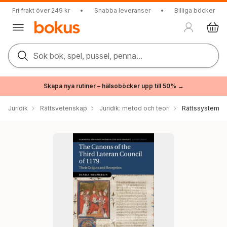
Fri frakt över 249 kr
•
Snabba leveranser
•
Billiga böcker
Sök bok, spel, pussel, penna...
Skapa nya rutiner – hälsoböcker upp till 50% →
Juridik
Rättsvetenskap
Juridik: metod och teori
Rättssystem