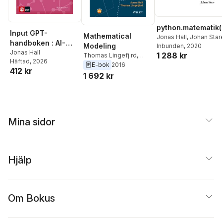
python.matematik(
Input GPT-
Mathematical
Jonas Hall
,
Johan Star
handboken : AI-
Modeling
Inbunden
, 2020
assistenter för
Jonas Hall
1 288 kr
Thomas Lingefj rd
,
Häftad
, 2026
lärare
Jonas Hall
E-bok
2016
412 kr
1 692 kr
Mina sidor
Hjälp
Om Bokus