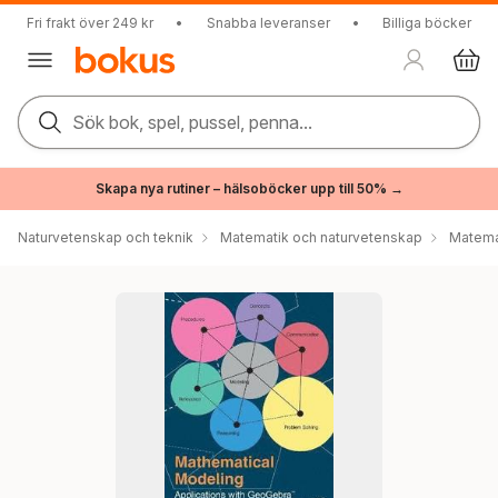
Fri frakt över 249 kr
•
Snabba leveranser
•
Billiga böcker
Sök bok, spel, pussel, penna...
Skapa nya rutiner – hälsoböcker upp till 50% →
Naturvetenskap och teknik
Matematik och naturvetenskap
Matema