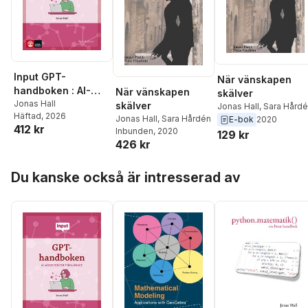
Input GPT-
När vänskapen
handboken : AI-
När vänskapen
skälver
assistenter för
Jonas Hall
skälver
Jonas Hall
,
Sara Hård
Häftad
, 2026
lärare
Jonas Hall
,
Sara Hårdén
E-bok
2020
412 kr
Inbunden
, 2020
129 kr
426 kr
Hoppa över listan
Du kanske också är intresserad av