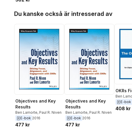
Hoppa över listan
Du kanske också är intresserad av
OKRs Fi
Ben Lamo
Objectives and Key
Objectives and Key
E-bok
Results
Results
408 kr
Ben Lamorte
,
Paul R. Niven
Ben Lamorte
,
Paul R. Niven
E-bok
2016
E-bok
2016
477 kr
477 kr