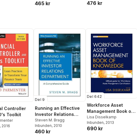
476 kr
465 kr
Del 642
Del 9
Workforce Asset
Running an Effective
al Controller
Management Book of
Investor Relations
's Toolkit
Knowledge
Lisa Disselkamp
Department
Steven M. Bragg
rmenter
Inbunden
, 2013
Inbunden
, 2010
, 2016
690 kr
460 kr