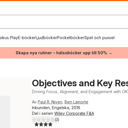
okus Play
E-böcker
Ljudböcker
Pocketböcker
Spel och pussel
Skapa nya rutiner – hälsoböcker upp till 50% →
Objectives and Key Re
Driving Focus, Alignment, and Engagement with O
Av
Paul R. Niven
,
Ben Lamorte
Inbunden, Engelska, 2016
Del i serien
Wiley Corporate F&A
(
2
)
4,0
utav 5 stjärnor. Totalt antal röster: