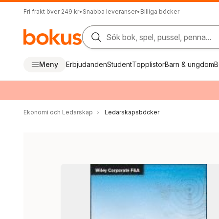
Fri frakt över 249 kr
•
Snabba leveranser
•
Billiga böcker
Sök bok, spel, pussel, penna...
Meny
Erbjudanden
Student
Topplistor
Barn & ungdom
B
Ekonomi och Ledarskap
Ledarskapsböcker