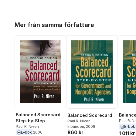
Hoppa över listan
Mer från samma författare
Balanced Scorecard
Balanc
Balanced Scorecard
Step-by-Step
Paul R. N
Paul R. Niven
Inbunden
, 2008
Paul R. Niven
E-bok
860 kr
E-bok
2006
1 011 kr