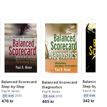
Balanced Sco
Balanced Scorecard
Balanced Scorecard
Step-by-Step
Step-by-Step
Diagnostics
Paul R. Niven
Paul R. Niven
Paul R. Niven
E-bok
2002
E-bok
2010
E-bok
2010
342 kr
476 kr
465 kr