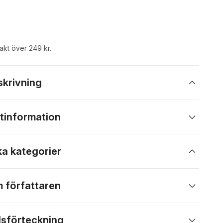
rakt över 249 kr.
skrivning
tinformation
ka kategorier
 författaren
lsförteckning