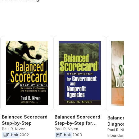
Balanced Scorecard
Balanced Scorecard
Balanced Sco
Step-by-Step
Step-by-Step for
Diagnostics
Paul R. Niven
Government and
Paul R. Niven
Paul R. Niven
E-bok
2002
E-bok
2003
Nonprofit Agencies
Inbunden
, 2005