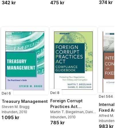
374 kr
342 kr
475 kr
Del 8
Del 6
Del 564
Foreign Corrupt
Treasury Management
Internal Contr
Practices Act
Steven M. Bragg
Fixed Assets
Compliance
Martin T. Biegelman
,
Daniel
Inbunden
, 2010
Alfred M. King
1 095 kr
R. Biegelman
Inbunden
, 2010
Guidebook
Inbunden
, 2011
785 kr
983 kr