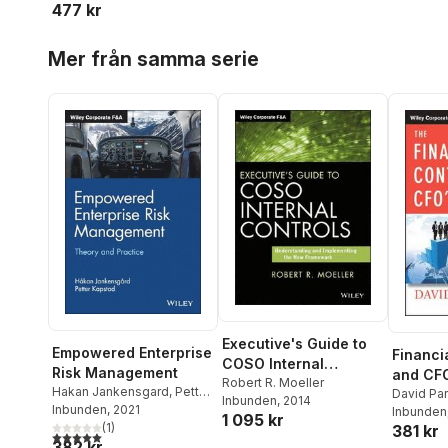
477 kr
Hoppa över listan
Mer från samma serie
Executive's Guide to
Empowered Enterprise
Financi
COSO Internal
Risk Management
and CFO
Controls
Robert R. Moeller
Hakan Jankensgard
,
Petter
David Pa
Inbunden
, 2014
Kapstad
Inbunden
, 2021
Inbunden
1 095 kr
(
1
)
381 kr
5,0
utav 5 stjärnor. Totalt antal röster:
382 kr