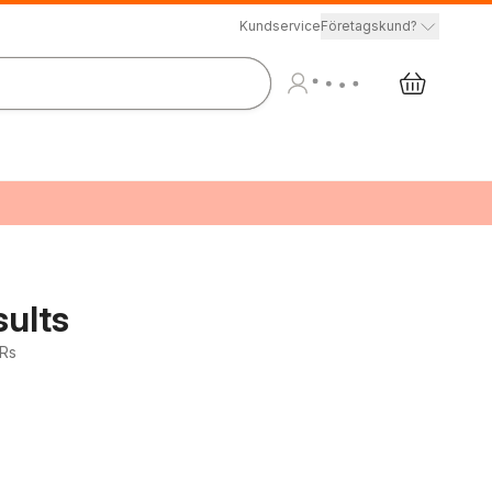
Kundservice
Företagskund?
sults
KRs