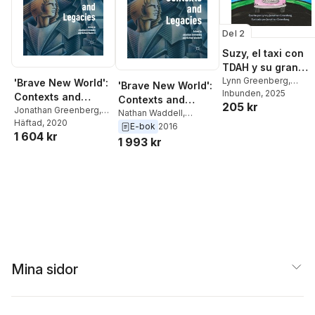
Del 2
Suzy, el taxi con
TDAH y su gran
aventura por la
Lynn Greenberg
,
'Brave New World':
'Brave New World':
Jonathan Greenberg
Inbunden
, 2025
ciudad
Contexts and
Contexts and
205 kr
Legacies
Jonathan Greenberg
,
Legacies
Nathan Waddell
,
Nathan Waddell
Häftad
, 2020
Jonathan Greenberg
E-bok
2016
1 604 kr
1 993 kr
Mina sidor