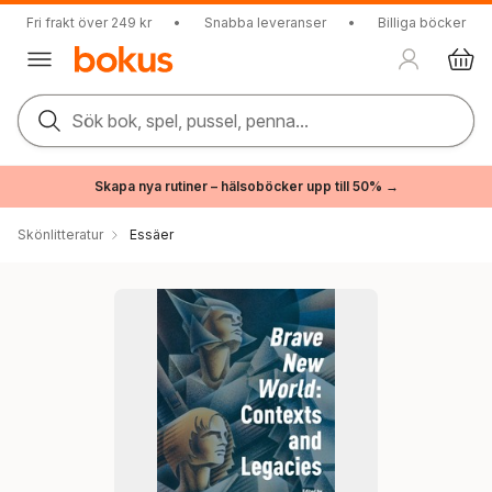
Fri frakt över 249 kr
•
Snabba leveranser
•
Billiga böcker
Sök bok, spel, pussel, penna...
Skapa nya rutiner – hälsoböcker upp till 50% →
Skönlitteratur
Essäer