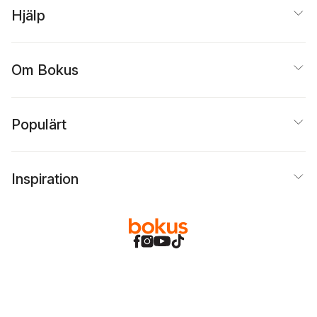
Hjälp
Om Bokus
Populärt
Inspiration
Bokus
@
Cookies
Anpassa cookies
Integritetspolicy
Köpvillkor