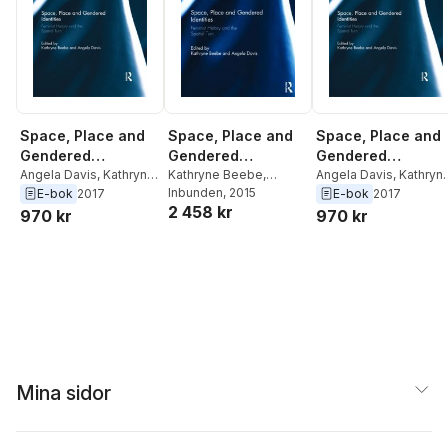
Space, Place and
Space, Place and
Space, Place and
Gendered
Gendered
Gendered
Identities
Angela Davis
,
Kathryne
Identities
Angela Davis
,
Kathryn
Identities
Kathryne Beebe
,
Beebe
Beebe
Angela Davis
Inbunden
, 2015
E-bok
2017
E-bok
2017
2 458 kr
970 kr
970 kr
Mina sidor