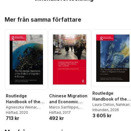
Hoppa över listan
Mer från samma författare
Routledge
Routledge
Chinese Migration
Handbook of the
Handbook of the
and Economic
Politics of
Laura Cleton
,
Nahikari
Politics of
Agnieszka Weinar
,
Relations with
Marco Sanfilippo
,
Irastorza
Inbunden
,
, 2026
Agnieszka
Migration in Europ
Saskia Bonjour
Häftad
, 2020
,
Lyubov
Agnieszka Weinar
Häftad
, 2017
Migration in Europe
Europe
3 605 kr
Weinar
,
Lyubov
713 kr
492 kr
Zhyznomirska
Zhyznomirska
Hoppa över listan