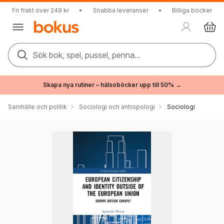
Fri frakt över 249 kr
•
Snabba leveranser
•
Billiga böcker
Sök bok, spel, pussel, penna...
Skapa nya rutiner – hälsoböcker upp till 50% →
Samhälle och politik
Sociologi och antropologi
Sociologi