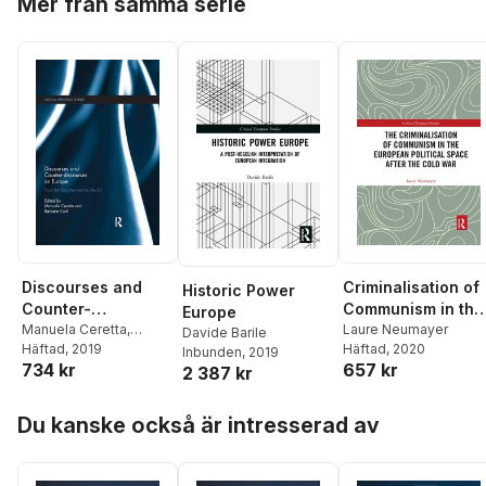
Mer från samma serie
Discourses and
Criminalisation of
Historic Power
Counter-
Communism in the
Europe
discourses on
Manuela Ceretta
,
European Political
Laure Neumayer
Davide Barile
Barbara Curli
Häftad
, 2019
Häftad
, 2020
Europe
Space after the
Inbunden
, 2019
734 kr
657 kr
2 387 kr
Cold War
Hoppa över listan
Du kanske också är intresserad av