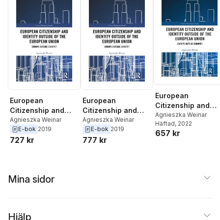
European
European
European
Citizenship and
Citizenship and
Citizenship and
Identity Outside of
Agnieszka Weinar
Identity Outside of
Agnieszka Weinar
Identity Outside of
Agnieszka Weinar
Häftad
, 2022
the European Uni
E-bok
2019
E-bok
2019
the European Union
the European Union
657 kr
727 kr
777 kr
Mina sidor
Hjälp