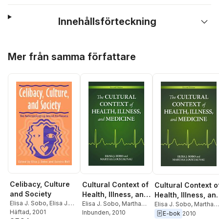
Innehållsförteckning
Hoppa över listan
Mer från samma författare
Celibacy, Culture
Cultural Context of
Cultural Context o
and Society
Health, Illness, and
Health, Illness, an
Elisa J. Sobo
,
Elisa J.
Medicine
Elisa J. Sobo
,
Martha
Medicine
Elisa J. Sobo
,
Martha
Sobo
Häftad
,
Sandra Bell
, 2001
Oehmke Loustaunau
Inbunden
, 2010
Oehmke Loustaunau
E-bok
2010