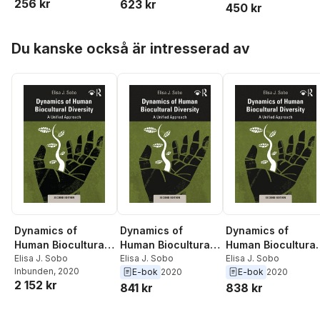
256 kr
623 kr
450 kr
Hoppa över listan
Du kanske också är intresserad av
Dynamics of
Dynamics of
Dynamics of
Human Biocultural
Human Biocultural
Human Biocultural
Diversity
Elisa J. Sobo
Diversity
Elisa J. Sobo
Diversity
Elisa J. Sobo
Inbunden
, 2020
E-bok
2020
E-bok
2020
2 152 kr
841 kr
838 kr