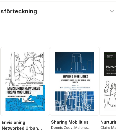
lsförteckning
Sharing Mobilities
Nurturing Mobi
Envisioning
Dennis Zuev
,
Malene
Claire Maxwell
,
M
Networked Urban