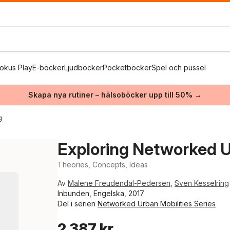
okus Play
E-böcker
Ljudböcker
Pocketböcker
Spel och pussel
Skapa nya rutiner – hälsoböcker upp till 50% →
g
Exploring Networked U
Theories, Concepts, Ideas
Av
Malene Freudendal-Pedersen
,
Sven Kesselring
Inbunden, Engelska, 2017
Del i serien
Networked Urban Mobilities Series
2 387 kr