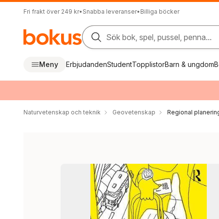
Fri frakt över 249 kr
•
Snabba leveranser
•
Billiga böcker
Sök bok, spel, pussel, penna...
Meny
Erbjudanden
Student
Topplistor
Barn & ungdom
B
Naturvetenskap och teknik
Geovetenskap
Regional planerin