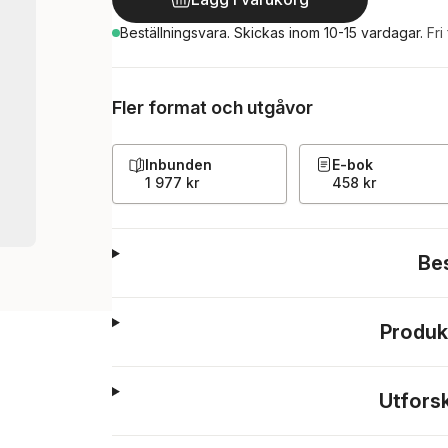
Beställningsvara.
Skickas
inom 10-15 vardagar
.
Fri
Fler format och utgåvor
Inbunden
E-bok
1 977 kr
458 kr
Be
Produk
Utfors