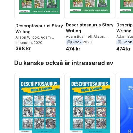
Descriptosaurus Story
Descrip
Descriptosaurus Story
Writing
Writing
Writing
Adam Bushnell
,
Alison
Adam Bus
Alison Wilcox
,
Adam
Wilcox
Wilcox
E-bok
2020
E-bok
Bushnell
Inbunden
, 2020
398 kr
474 kr
474 kr
Hoppa över listan
Du kanske också är intresserad av