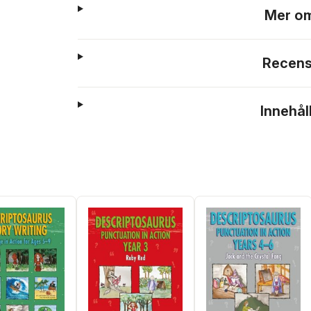
Mer om
Recens
Innehål