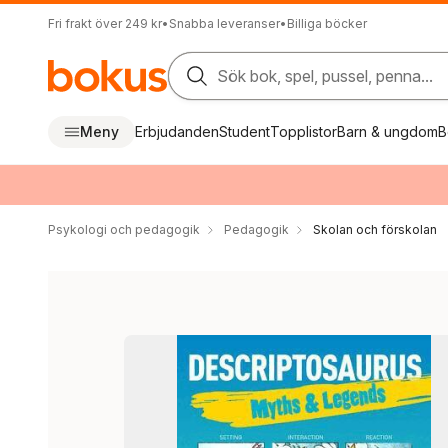
Fri frakt över 249 kr
•
Snabba leveranser
•
Billiga böcker
Sök bok, spel, pussel, penna...
Meny
Erbjudanden
Student
Topplistor
Barn & ungdom
B
Psykologi och pedagogik
Pedagogik
Skolan och förskolan