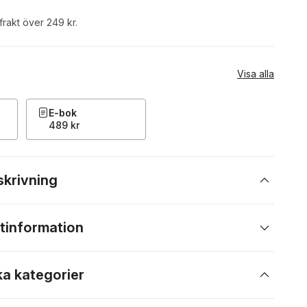
 frakt över 249 kr.
Visa alla
E-bok
489 kr
skrivning
tinformation
ka kategorier