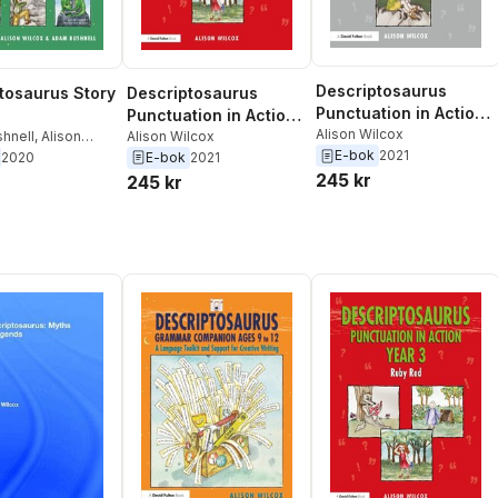
Descriptosaurus
Descriptosaurus
tosaurus Story
Punctuation in Action
Punctuation in Action
Years 4-6: Jack and
Alison Wilcox
Year 3: Ruby Red
Alison Wilcox
hnell
,
Alison
E-bok
2021
the Crystal Fang
E-bok
2021
2020
245 kr
245 kr