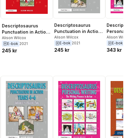
Descriptosaurus
Descriptosau
Descriptosaurus
Punctuation in Action
Personal Writ
Punctuation in Action
Years 4-6: Jack and
Alison Wilcox
Alison Wilcox
Year 3: Ruby Red
Alison Wilcox
E-bok
2021
E-bok
2021
the Crystal Fang
E-bok
2021
245 kr
343 kr
245 kr