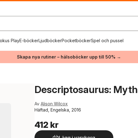
okus Play
E-böcker
Ljudböcker
Pocketböcker
Spel och pussel
Skapa nya rutiner – hälsoböcker upp till 50% →
Descriptosaurus: Myt
Av
Alison Wilcox
Häftad, Engelska, 2016
412 kr
Lägg i varukorg