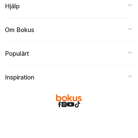
Hjälp
Om Bokus
Populärt
Inspiration
Bokus
@
Cookies
Anpassa cookies
Integritetspolicy
Köpvillkor