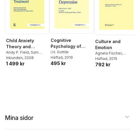
Cognitive
Child Anxiety
Culture and
Psychology of
Theory and
Emotion
Depression
I.H. Gottlib
Treatment
Andy P. Field
,
Sam
Agneta Fischer
,
Häftad
, 2019
Cartwright-Hatton
Inbunden
, 2008
Anthony Manstead
Häftad
, 2015
495 kr
1 499 kr
792 kr
Mina sidor