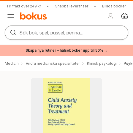
Fri frakt över 249 kr
•
Snabba leveranser
•
Billiga böcker
Sök bok, spel, pussel, penna...
Skapa nya rutiner – hälsoböcker upp till 50% →
Medicin
Andra medicinska specialiteter
Klinisk psykologi
Psyk