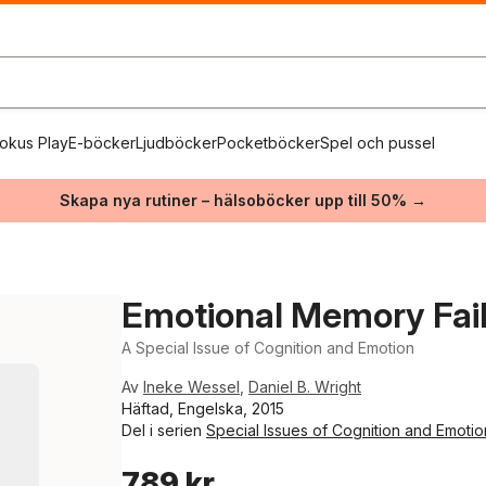
okus Play
E-böcker
Ljudböcker
Pocketböcker
Spel och pussel
Skapa nya rutiner – hälsoböcker upp till 50% →
Emotional Memory Fai
A Special Issue of Cognition and Emotion
Av
Ineke Wessel
,
Daniel B. Wright
Häftad, Engelska, 2015
Del i serien
Special Issues of Cognition and Emotio
789 kr