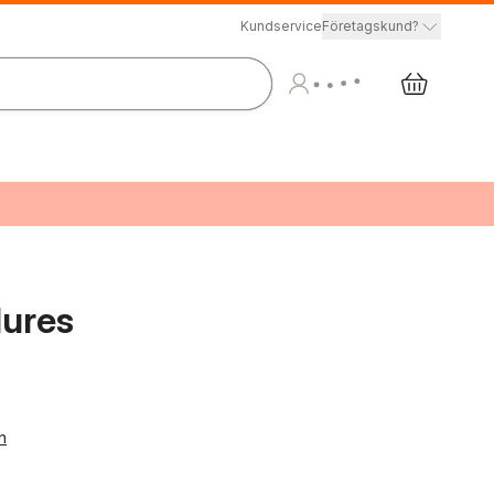
Kundservice
Företagskund?
lures
n