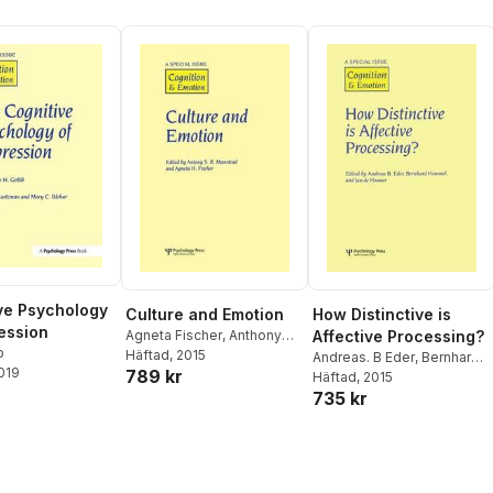
ve Psychology
Culture and Emotion
How Distinctive is
ession
Agneta Fischer
,
Anthony
Affective Processing?
b
Manstead
Häftad
, 2015
Andreas. B Eder
,
Bernhard
2019
789 kr
Hommel
Häftad
, 2015
,
Jan De Houwer
735 kr