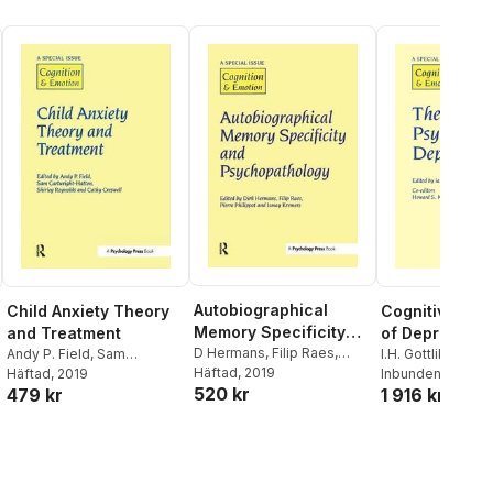
Autobiographical
Child Anxiety Theory
Cognitive Psy
Memory Specificity
and Treatment
of Depression
and Psychopathology
D Hermans
,
Filip Raes
,
Andy P. Field
,
Sam
I.H. Gottlib
Pierre Philipott
Häftad
, 2019
,
Ismay
Cartwright-Hatton
Häftad
, 2019
Inbunden
, 1997
520 kr
479 kr
1 916 kr
Kremers