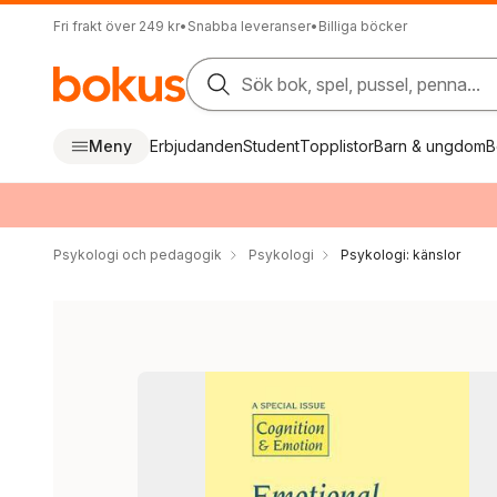
Fri frakt över 249 kr
•
Snabba leveranser
•
Billiga böcker
Sök bok, spel, pussel, penna...
Meny
Erbjudanden
Student
Topplistor
Barn & ungdom
B
Psykologi och pedagogik
Psykologi
Psykologi: känslor