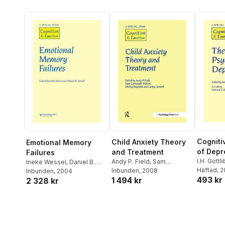
Cogniti
Child Anxiety Theory
Emotional Memory
of Depr
and Treatment
Failures
I.H. Gottli
Andy P. Field
,
Sam
Ineke Wessel
,
Daniel B.
Häftad
, 
Cartwright-Hatton
Inbunden
, 2008
Wright
Inbunden
, 2004
493 kr
1 494 kr
2 328 kr