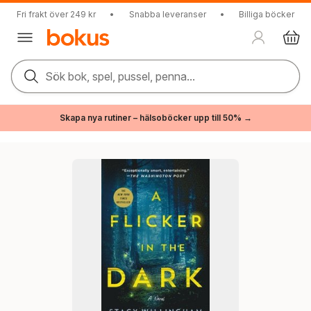
Fri frakt över 249 kr
•
Snabba leveranser
•
Billiga böcker
Sök bok, spel, pussel, penna...
Skapa nya rutiner – hälsoböcker upp till 50% →