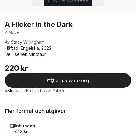
A Flicker in the Dark
A Novel
Av
Stacy Willingham
Häftad, Engelska, 2023
Del i serien
Minotaur
220 kr
Lägg i varukorg
Skickas
.
Fri frakt över 249 kr.
Fler format och utgåvor
Inbunden
412 kr