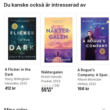
Hoppa över listan
Du kanske också är intresserad av
A Flicker in the
A Rogue's
Näktergalen
Dark
Company: A Spark
Kristin Hannah
Stacy Willingham
& Bainbridge
Allison Montclair
Pocket
, 2023
Inbunden
, 2022
Häftad
, 2022
Mystery
(
78
)
4,6
utav 5 stjärnor. Totalt antal röster:
412 kr
198 kr
99 kr
Mina sidor