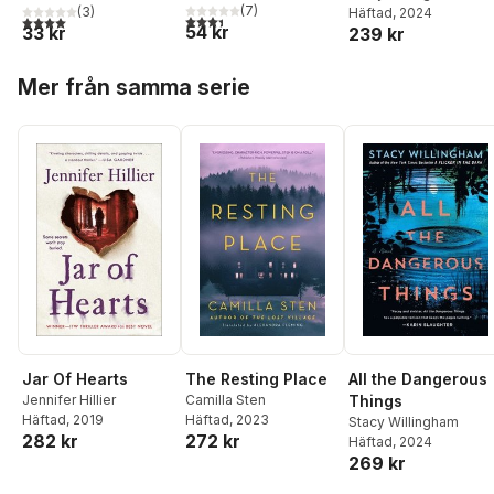
(
7
)
(
3
)
Häftad
, 2024
3,4
utav 5 stjärnor. Totalt antal röster:
4,0
utav 5 stjärnor. Totalt antal röster:
54 kr
33 kr
239 kr
Hoppa över listan
Mer från samma serie
Jar Of Hearts
The Resting Place
All the Dangerous
Jennifer Hillier
Camilla Sten
Things
Häftad
, 2019
Häftad
, 2023
Stacy Willingham
282 kr
272 kr
Häftad
, 2024
269 kr