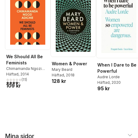
We Should All Be
Feminists
Women & Power
When I Dare to Be
Chimamanda Ngozi
Mary Beard
Powerful
Adichie
Häftad
, 2014
Häftad
, 2018
Audre Lorde
(
11
)
128 kr
4,3
utav 5 stjärnor. Totalt antal röster:
Häftad
, 2020
109 kr
95 kr
Mina sidor