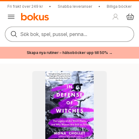
Fri frakt över 249 kr
•
Snabba leveranser
•
Billiga böcker
Sök bok, spel, pussel, penna...
Skapa nya rutiner – hälsoböcker upp till 50% →