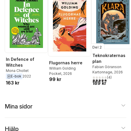
Del 2
Teknokraternas
In Defence of
plan
Flugornas herre
Witches
Fabian Göranson
William Golding
Mona Chollet
Kartonnage
, 2026
Pocket
, 2026
E-bok
2022
(
4
)
99 kr
5,0
utav 5 stjärnor. Tota
163 kr
189 kr
Mina sidor
Hjälp