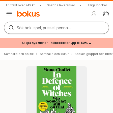
Fri frakt över 249 kr
•
Snabba leveranser
•
Billiga böcker
Sök bok, spel, pussel, penna...
Skapa nya rutiner – hälsoböcker upp till 50% →
Samhälle och politik
Samhälle och kultur
Sociala grupper och ident