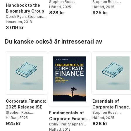
2025 Release ISE
Stephen Ross
,
Stephen Ross
,
Handbook to the
Randolph Westerfield
Häftad
, 2025
,
Randolph Westerfield
Häftad
, 2025
,
Bloomsbury Group
828 kr
925 kr
Bradford Jordan
Jeffrey Jaffe
,
Bradfor
Derek Ryan
,
Stephen
Jordan
,
Kelly Shue
Ross
Inbunden
, 2018
3 019 kr
Hoppa över listan
Du kanske också är intresserad av
Corporate Finance:
Essentials of
2025 Release ISE
Corporate Finance
Stephen Ross
,
2025 Release ISE
Stephen Ross
,
Fundamentals of
Randolph Westerfield
Häftad
, 2025
,
Randolph Westerfield
Häftad
, 2025
,
Corporate Finance
925 kr
828 kr
Jeffrey Jaffe
,
Bradford
Bradford Jordan
- South African
Colin Firer
,
Stephen
Jordan
,
Kelly Shue
Ross
Häftad
,
Randolph
, 2012
Edition