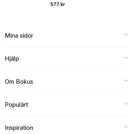
577 kr
Westerfield
,
Bradford
Jordan
Mina sidor
Hjälp
Om Bokus
Populärt
Inspiration