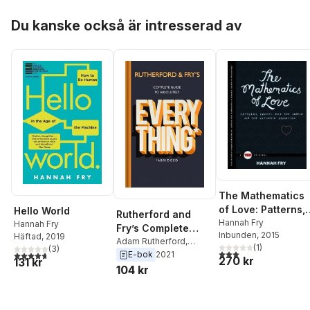
Hoppa över listan
Du kanske också är intresserad av
The Mathematics
of Love: Patterns,
Hello World
Rutherford and
Proofs, and the
Hannah Fry
Hannah Fry
Fry’s Complete
Inbunden
, 2015
Häftad
, 2019
Search for the
Guide to Absolutely
Adam Rutherford
,
(
1
)
(
3
)
Ultimate Equation
3,0
utav 5 stjärnor. Tota
4,7
utav 5 stjärnor. Totalt antal röster:
Hannah Fry
E-bok
2021
Everything
270 kr
131 kr
104 kr
(Abridged)