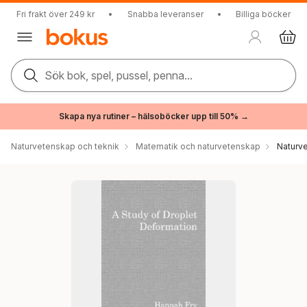
Fri frakt över 249 kr
•
Snabba leveranser
•
Billiga böcker
Sök bok, spel, pussel, penna...
Skapa nya rutiner – hälsoböcker upp till 50% →
Naturvetenskap och teknik
Matematik och naturvetenskap
Naturv