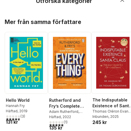
Utforska kategorier
Hoppa över listan
Mer från samma författare
The Indisputable
Hello World
Rutherford and
Existence of Sant
Hannah Fry
Fry’s Complete
Häftad
, 2019
Claus: The
Thomas Oléron Evans
Guide to Absolutely
Adam Rutherford
,
(
3
)
Hannah Fry
Inbunden
, 2025
Hannah Fry
Häftad
, 2022
Mathematics of
Everything
4,7
utav 5 stjärnor. Totalt antal röster:
131 kr
245 kr
(
1
)
Christmas
(Abridged)
5,0
utav 5 stjärnor. Totalt antal röster:
135 kr