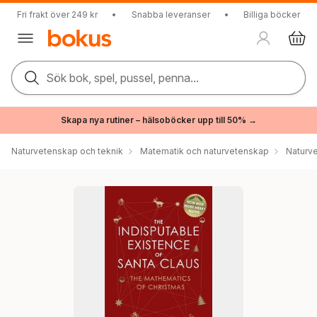
Fri frakt över 249 kr
•
Snabba leveranser
•
Billiga böcker
Sök bok, spel, pussel, penna...
Skapa nya rutiner – hälsoböcker upp till 50% →
Naturvetenskap och teknik
Matematik och naturvetenskap
Naturv