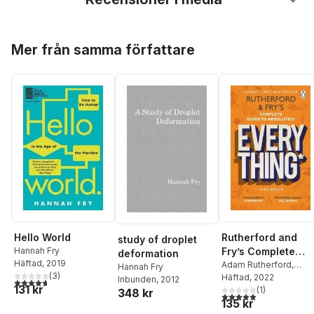
Hoppa över listan
Mer från samma författare
Hello World
Rutherford and
study of droplet
Hannah Fry
Fry’s Complete
deformation
Häftad
, 2019
Guide to Absolutel
Adam Rutherford
,
Hannah Fry
(
3
)
Hannah Fry
Häftad
, 2022
Everything
Inbunden
, 2012
4,7
utav 5 stjärnor. Totalt antal röster:
131 kr
(
1
)
348 kr
(Abridged)
5,0
utav 5 stjärnor. Tota
135 kr