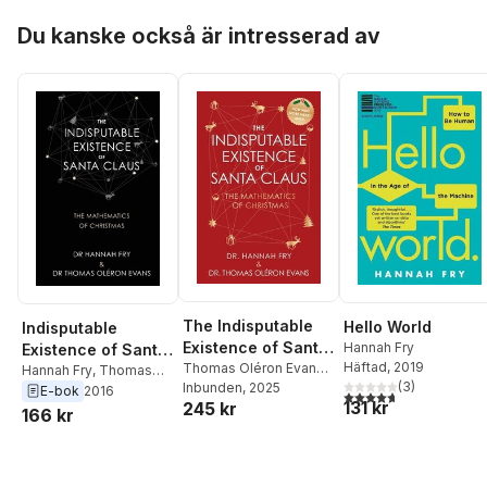
Hoppa över listan
Du kanske också är intresserad av
The Indisputable
Hello World
Indisputable
Existence of Santa
Hannah Fry
Existence of Santa
Häftad
, 2019
Claus: The
Thomas Oléron Evans
,
Claus
Hannah Fry
,
Thomas
(
3
)
Hannah Fry
Inbunden
, 2025
Mathematics of
Oléron Evans
E-bok
2016
4,7
utav 5 stjärnor. Tota
131 kr
245 kr
Christmas
166 kr