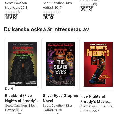
Logbook
Scott Cawthon
Silver Eyes
Scott Cawthon
,
Kira
West
,
Andrea
(
3
)
5,0
utav 5 stjärnor. Tota
Inbunden
, 2018
Breed-Wrisley
Häftad
, 2017
391 kr
Waggener
,
Kelly Parra
(
2
)
(
8
)
5,0
utav 5 stjärnor. Totalt antal röster:
4,3
utav 5 stjärnor. Totalt antal röster:
199 kr
118 kr
Hoppa över listan
Du kanske också är intresserad av
Del 6
Blackbird (Five
Silver Eyes Graphic
Five Nights at
Nights at Freddy's:
Novel
Freddy's Movie
Fazbear Frights #6)
Scott Cawthon
,
Elley
Scott Cawthon
,
Kira
Novel #2
Scott Cawthon
,
Andre
Cooper
Häftad
, 2021
,
Andrea
Breed-Wrisley
Häftad
, 2020
Waggener
Häftad
, 2026