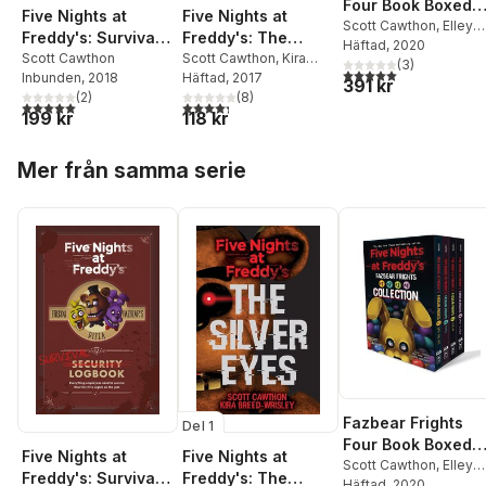
Four Book Boxed
Five Nights at
Five Nights at
Set
Scott Cawthon
,
Elley
Freddy's: Survival
Freddy's: The
Cooper
Häftad
, 2020
,
Carly Anne
Logbook
Scott Cawthon
Silver Eyes
Scott Cawthon
,
Kira
West
,
Andrea
(
3
)
5,0
utav 5 stjärnor. Tota
Inbunden
, 2018
Breed-Wrisley
Häftad
, 2017
391 kr
Waggener
,
Kelly Parra
(
2
)
(
8
)
5,0
utav 5 stjärnor. Totalt antal röster:
4,3
utav 5 stjärnor. Totalt antal röster:
199 kr
118 kr
Hoppa över listan
Mer från samma serie
Fazbear Frights
Del 1
Four Book Boxed
Five Nights at
Five Nights at
Set
Scott Cawthon
,
Elley
Freddy's: Survival
Freddy's: The
Cooper
Häftad
, 2020
,
Carly Anne