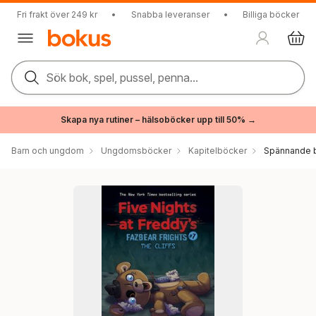
Fri frakt över 249 kr
•
Snabba leveranser
•
Billiga böcker
Sök bok, spel, pussel, penna...
Skapa nya rutiner – hälsoböcker upp till 50% →
Barn och ungdom
Ungdomsböcker
Kapitelböcker
Spännande b