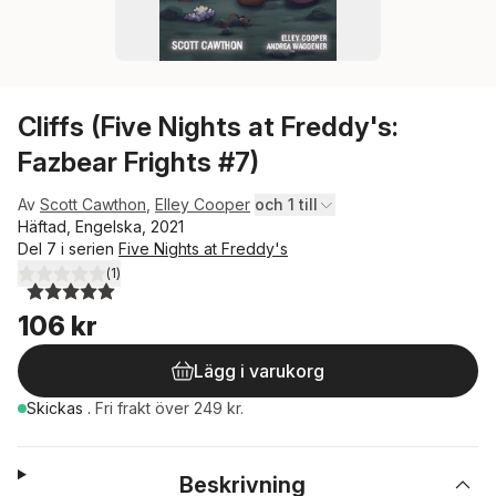
Cliffs (Five Nights at Freddy's:
Fazbear Frights #7)
Av
Scott Cawthon
,
Elley Cooper
och 1 till
Häftad, Engelska, 2021
Del 7 i serien
Five Nights at Freddy's
(
1
)
5,0
utav 5 stjärnor. Totalt antal röster:
106 kr
Lägg i varukorg
Skickas
.
Fri frakt över 249 kr.
Beskrivning